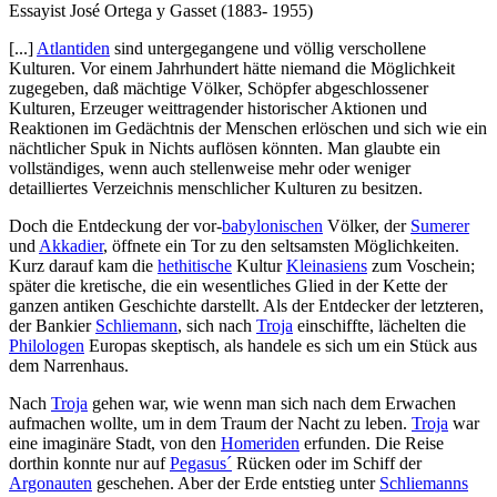
Essayist José Ortega y Gasset (1883- 1955)
[...]
Atlantiden
sind untergegangene und völlig verschollene
Kulturen. Vor einem Jahrhundert hätte niemand die Möglichkeit
zugegeben, daß mächtige Völker, Schöpfer abgeschlossener
Kulturen, Erzeuger weittragender historischer Aktionen und
Reaktionen im Gedächtnis der Menschen erlöschen und sich wie ein
nächtlicher Spuk in Nichts auflösen könnten. Man glaubte ein
vollständiges, wenn auch stellenweise mehr oder weniger
detailliertes Verzeichnis menschlicher Kulturen zu besitzen.
Doch die Entdeckung der vor-
babylonischen
Völker, der
Sumerer
und
Akkadier
, öffnete ein Tor zu den seltsamsten Möglichkeiten.
Kurz darauf kam die
hethitische
Kultur
Kleinasiens
zum Voschein;
später die kretische, die ein wesentliches Glied in der Kette der
ganzen antiken Geschichte darstellt. Als der Entdecker der letzteren,
der Bankier
Schliemann
, sich nach
Troja
einschiffte, lächelten die
Philologen
Europas skeptisch, als handele es sich um ein Stück aus
dem Narrenhaus.
Nach
Troja
gehen war, wie wenn man sich nach dem Erwachen
aufmachen wollte, um in dem Traum der Nacht zu leben.
Troja
war
eine imaginäre Stadt, von den
Homeriden
erfunden. Die Reise
dorthin konnte nur auf
Pegasus´
Rücken oder im Schiff der
Argonauten
geschehen. Aber der Erde entstieg unter
Schliemanns