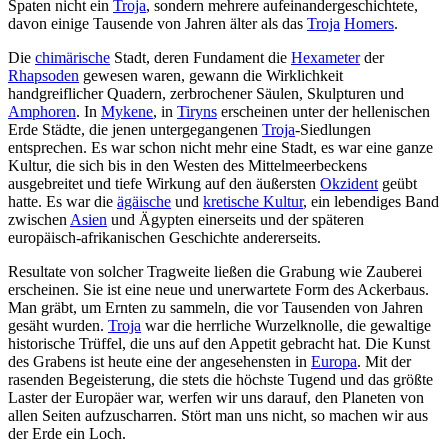
Spaten nicht ein
Troja
, sondern mehrere aufeinandergeschichtete,
davon einige Tausende von Jahren älter als das
Troja
Homers
.
Die
chimärische
Stadt, deren Fundament die
Hexameter
der
Rhapsoden
gewesen waren, gewann die Wirklichkeit
handgreiflicher Quadern, zerbrochener Säulen, Skulpturen und
Amphoren
. In
Mykene
, in
Tiryns
erscheinen unter der hellenischen
Erde Städte, die jenen untergegangenen
Troja
-Siedlungen
entsprechen. Es war schon nicht mehr eine Stadt, es war eine ganze
Kultur, die sich bis in den Westen des Mittelmeerbeckens
ausgebreitet und tiefe Wirkung auf den äußersten
Okzident
geübt
hatte. Es war die
ägäische
und
kretische Kultur
, ein lebendiges Band
zwischen
Asien
und Ägypten einerseits und der späteren
europäisch-afrikanischen Geschichte andererseits.
Resultate von solcher Tragweite ließen die Grabung wie Zauberei
erscheinen. Sie ist eine neue und unerwartete Form des Ackerbaus.
Man gräbt, um Ernten zu sammeln, die vor Tausenden von Jahren
gesäht wurden.
Troja
war die herrliche Wurzelknolle, die gewaltige
historische Trüffel, die uns auf den Appetit gebracht hat. Die Kunst
des Grabens ist heute eine der angesehensten in
Europa
. Mit der
rasenden Begeisterung, die stets die höchste Tugend und das größte
Laster der Europäer war, werfen wir uns darauf, den Planeten von
allen Seiten aufzuscharren. Stört man uns nicht, so machen wir aus
der Erde ein Loch.