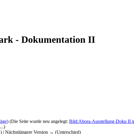
ark - Dokumentation II
räge
)
(Die Seite wurde neu angelegt:
Bild:Abora-Ausstellung-Doku II.j
..)
d) | Nächstjüngere Version → (Unterschied)