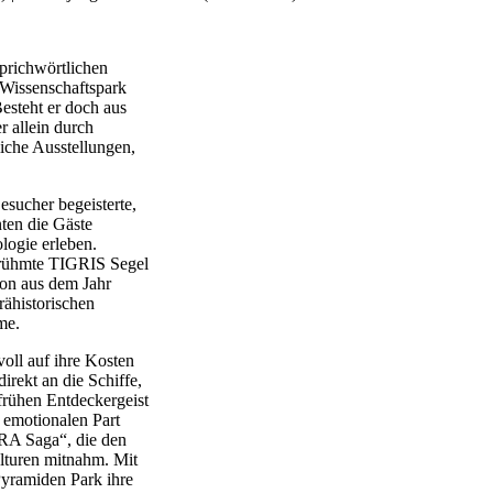
prichwörtlichen
 Wissenschaftspark
esteht er doch aus
r allein durch
liche Ausstellungen,
sucher begeisterte,
ten die Gäste
logie erleben.
berühmte TIGRIS Segel
ion aus dem Jahr
rähistorischen
me.
ll auf ihre Kosten
rekt an die Schiffe,
frühen Entdeckergeist
 emotionalen Part
RA Saga“, die den
ulturen mitnahm. Mit
Pyramiden Park ihre