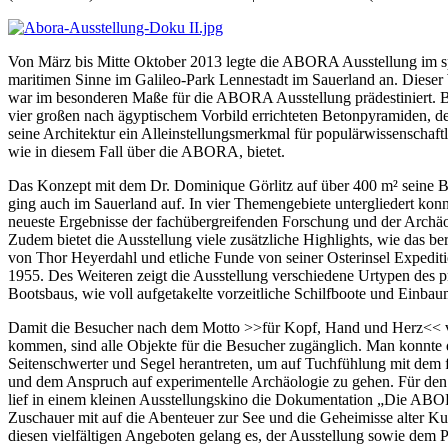
Von März bis Mitte Oktober 2013 legte die ABORA Ausstellung im s
maritimen Sinne im Galileo-Park Lennestadt im Sauerland an. Dieser
war im besonderen Maße für die ABORA Ausstellung prädestiniert. B
vier großen nach ägyptischem Vorbild errichteten Betonpyramiden, de
seine Architektur ein Alleinstellungsmerkmal für populärwissenschaft
wie in diesem Fall über die ABORA, bietet.
Das Konzept mit dem Dr. Dominique Görlitz auf über 400 m² seine Be
ging auch im Sauerland auf. In vier Themengebiete untergliedert konn
neueste Ergebnisse der fachübergreifenden Forschung und der Archäo
Zudem bietet die Ausstellung viele zusätzliche Highlights, wie das 
von Thor Heyerdahl und etliche Funde von seiner Osterinsel Expedit
1955. Des Weiteren zeigt die Ausstellung verschiedene Urtypen des p
Bootsbaus, wie voll aufgetakelte vorzeitliche Schilfboote und Einbau
Damit die Besucher nach dem Motto >>für Kopf, Hand und Herz<< vo
kommen, sind alle Objekte für die Besucher zugänglich. Man konnte di
Seitenschwerter und Segel herantreten, um auf Tuchfühlung mit dem 
und dem Anspruch auf experimentelle Archäologie zu gehen. Für den
lief in einem kleinen Ausstellungskino die Dokumentation „Die ABO
Zuschauer mit auf die Abenteuer zur See und die Geheimisse alter K
diesen vielfältigen Angeboten gelang es, der Ausstellung sowie dem 