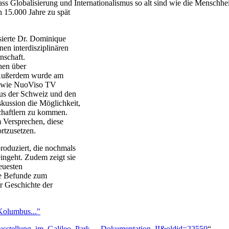
s Globalisierung und Internationalismus so alt sind wie die Menschheit
h 15.000 Jahre zu spät
sierte Dr. Dominique
en interdisziplinären
nschaft.
chen über
. Außerdem wurde am
 sowie NuoViso TV
 aus der Schweiz und den
kussion die Möglichkeit,
schaftlern zu kommen.
 Versprechen, diese
rtzusetzen.
oduziert, die nochmals
eingeht. Zudem zeigt sie
euesten
ue Befunde zum
r Geschichte der
olumbus..."
a-Ausstellung_im_Galileo_Park_-_Dokumentation_II&oldid=22550
“