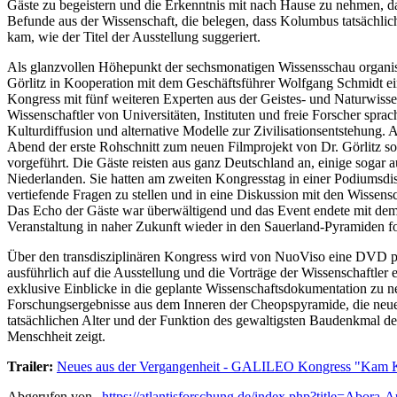
Gäste zu begeistern und die Erkenntnis mit nach Hause zu nehmen, das
Befunde aus der Wissenschaft, die belegen, dass Kolumbus tatsächlic
kam, wie der Titel der Ausstellung suggeriert.
Als glanzvollen Höhepunkt der sechsmonatigen Wissensschau organi
Görlitz in Kooperation mit dem Geschäftsführer Wolfgang Schmidt ein
Kongress mit fünf weiteren Experten aus der Geistes- und Naturwisse
Wissenschaftler von Universitäten, Instituten und freie Forscher spra
Kulturdiffusion und alternative Modelle zur Zivilisationsentstehung
Abend der erste Rohschnitt zum neuen Filmprojekt von Dr. Görlitz
vorgeführt. Die Gäste reisten aus ganz Deutschland an, einige sogar
Niederlanden. Sie hatten am zweiten Kongresstag in einer Podiumsdis
vertiefende Fragen zu stellen und in eine Diskussion mit den Wissen
Das Echo der Gäste war überwältigend und das Event endete mit dem
Veranstaltung in naher Zukunft wieder in den Sauerland-Pyramiden fo
Über den transdisziplinären Kongress wird von NuoViso eine DVD pr
ausführlich auf die Ausstellung und die Vorträge der Wissenschaftler 
exklusive Einblicke in die geplante Wissenschaftsdokumentation zu n
Forschungsergebnisse aus dem Inneren der Cheopspyramide, die ne
tatsächlichen Alter und der Funktion des gewaltigsten Baudenkmal de
Menschheit zeigt.
Trailer:
Neues aus der Vergangenheit - GALILEO Kongress "Kam K
Abgerufen von „
https://atlantisforschung.de/index.php?title=Abor