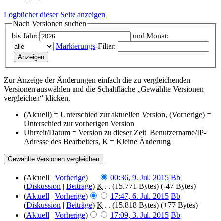
Logbücher dieser Seite anzeigen
Nach Versionen suchen
bis Jahr:
und Monat:
Markierungs
-Filter:
Zur Anzeige der Änderungen einfach die zu vergleichenden
Versionen auswählen und die Schaltfläche „Gewählte Versionen
vergleichen“ klicken.
(Aktuell) = Unterschied zur aktuellen Version, (Vorherige) =
Unterschied zur vorherigen Version
Uhrzeit/Datum = Version zu dieser Zeit, Benutzername/IP-
Adresse des Bearbeiters, K = Kleine Änderung
(Aktuell |
Vorherige
)
00:36, 9. Jul. 2015
‎
Bb
(
Diskussion
|
Beiträge
)
‎
K
. .
(15.771 Bytes)
(-47 Bytes)
(
Aktuell
|
Vorherige
)
17:47, 6. Jul. 2015
‎
Bb
(
Diskussion
|
Beiträge
)
‎
K
. .
(15.818 Bytes)
(+77 Bytes)
(
Aktuell
|
Vorherige
)
17:09, 3. Jul. 2015
‎
Bb