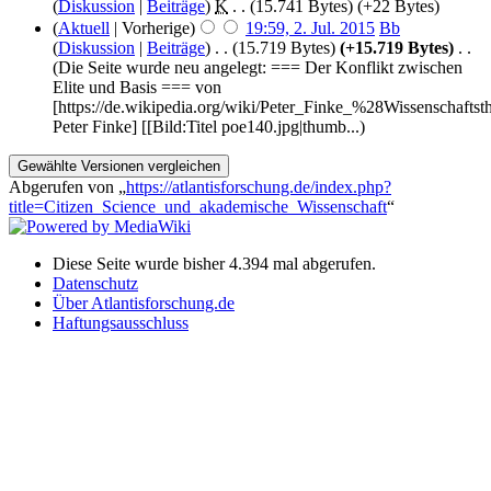
(
Diskussion
|
Beiträge
)
‎
K
. .
(15.741 Bytes)
(+22 Bytes)
(
Aktuell
| Vorherige)
19:59, 2. Jul. 2015
‎
Bb
(
Diskussion
|
Beiträge
)
‎
. .
(15.719 Bytes)
(+15.719 Bytes)
‎
. .
(Die Seite wurde neu angelegt: === Der Konflikt zwischen
Elite und Basis === von
[https://de.wikipedia.org/wiki/Peter_Finke_%28Wissenschaftst
Peter Finke] [[Bild:Titel poe140.jpg|thumb...)
Abgerufen von „
https://atlantisforschung.de/index.php?
title=Citizen_Science_und_akademische_Wissenschaft
“
Diese Seite wurde bisher 4.394 mal abgerufen.
Datenschutz
Über Atlantisforschung.de
Haftungsausschluss