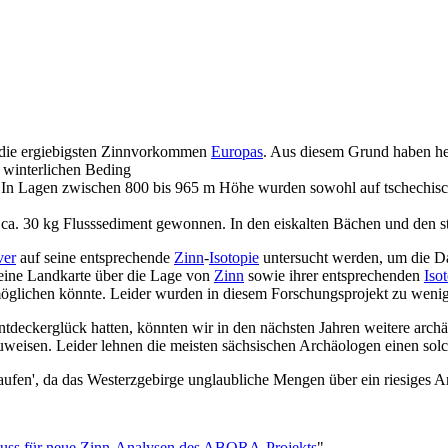
die ergiebigsten Zinnvorkommen
Europas
. Aus diesem Grund haben he
r winterlichen Beding
 Lagen zwischen 800 bis 965 m Höhe wurden sowohl auf tschechischer 
s ca. 30 kg Flusssediment gewonnen. In den eiskalten Bächen und den s
ver
auf seine entsprechende
Zinn
-
Isotopie
untersucht werden, um die Da
ine Landkarte über die Lage von
Zinn
sowie ihrer entsprechenden
Iso
öglichen könnte. Leider wurden in diesem Forschungsprojekt zu weni
ntdeckerglück hatten, könnten wir in den nächsten Jahren weitere arc
weisen. Leider lehnen die meisten sächsischen Archäologen einen sol
fen', da das Westerzgebirge unglaubliche Mengen über ein riesiges Area
huss für neue Zinn-Analysen des ABORA-Projekts
"