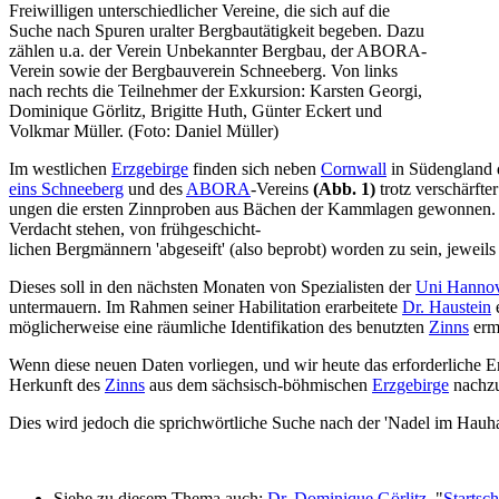
Freiwilligen unterschiedlicher Vereine, die sich auf die
Suche nach Spuren uralter Bergbautätigkeit begeben. Dazu
zählen u.a. der Verein Unbekannter Bergbau, der ABORA-
Verein sowie der Bergbauverein Schneeberg. Von links
nach rechts die Teilnehmer der Exkursion: Karsten Georgi,
Dominique Görlitz, Brigitte Huth, Günter Eckert und
Volkmar Müller. (Foto: Daniel Müller)
Im westlichen
Erzgebirge
finden sich neben
Cornwall
in Südengland 
eins Schneeberg
und des
ABORA
-Vereins
(Abb. 1)
trotz verschärfte
ungen die ersten Zinnproben aus Bächen der Kammlagen gewonnen. In
Verdacht stehen, von frühgeschicht-
lichen Bergmännern 'abgeseift' (also beprobt) worden zu sein, jeweil
Dieses soll in den nächsten Monaten von Spezialisten der
Uni Hanno
untermauern. Im Rahmen seiner Habilitation erarbeitete
Dr. Haustein
e
möglicherweise eine räumliche Identifikation des benutzten
Zinns
erm
Wenn diese neuen Daten vorliegen, und wir heute das erforderliche E
Herkunft des
Zinns
aus dem sächsisch-böhmischen
Erzgebirge
nachzu
Dies wird jedoch die sprichwörtliche Suche nach der 'Nadel im Hauhau
Siehe zu diesem Thema auch:
Dr. Dominique Görlitz
, "
Startsc