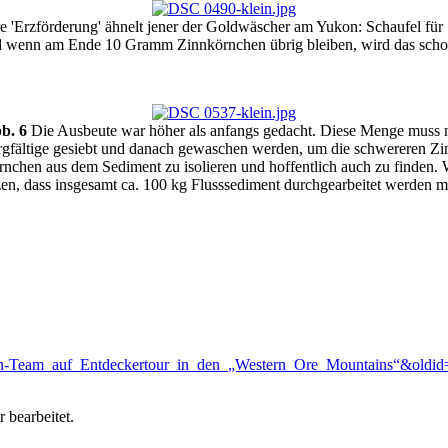
 'Erzförderung' ähnelt jener der Goldwäscher am Yukon: Schaufel für 
d wenn am Ende 10 Gramm Zinnkörnchen übrig bleiben, wird das schon 
b. 6
Die Ausbeute war höher als anfangs gedacht. Diese Menge muss 
rgfältige gesiebt und danach gewaschen werden, um die schwereren Zi
rnchen aus dem Sediment zu isolieren und hoffentlich auch zu finden. 
zen, dass insgesamt ca. 100 kg Flusssediment durchgearbeitet werden m
s_Zinn-Team_auf_Entdeckertour_in_den_„Western_Ore_Mountains“&oldi
 bearbeitet.