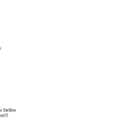
e
 Stellen
en!!!