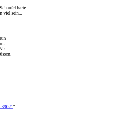
Schaufel harte
viel sein...
nun
nn-
Wir
üssen.
d=39021
“