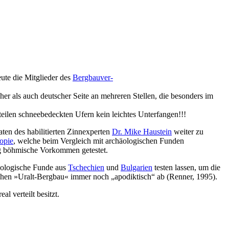
ute die Mitglieder des
Bergbauver-
als auch deutscher Seite an mehreren Stellen, die besonders im
teilen schneebedeckten Ufern kein leichtes Unterfangen!!!
ten des habilitierten Zinnexperten
Dr. Mike Haustein
weiter zu
topie
, welche beim Vergleich mit archäologischen Funden
g böhmische Vorkommen getestet.
häologische Funde aus
Tschechien
und
Bulgarien
testen lassen, um die
chen »Uralt-Bergbau« immer noch „apodiktisch“ ab (Renner, 1995).
l verteilt besitzt.