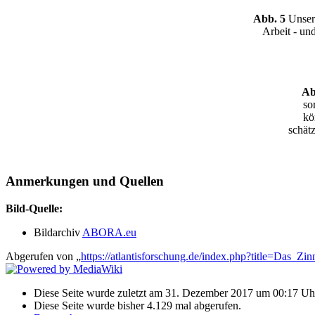
Abb. 5
Unsere
Arbeit - un
Ab
so
kö
schät
Anmerkungen und Quellen
Bild-Quelle:
Bildarchiv
ABORA.eu
Abgerufen von „
https://atlantisforschung.de/index.php?title=Da
Diese Seite wurde zuletzt am 31. Dezember 2017 um 00:17 Uhr
Diese Seite wurde bisher 4.129 mal abgerufen.