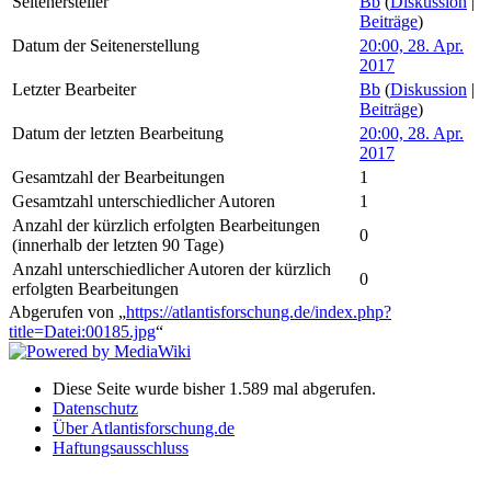
Seitenersteller
Bb
(
Diskussion
|
Beiträge
)
Datum der Seitenerstellung
20:00, 28. Apr.
2017
Letzter Bearbeiter
Bb
(
Diskussion
|
Beiträge
)
Datum der letzten Bearbeitung
20:00, 28. Apr.
2017
Gesamtzahl der Bearbeitungen
1
Gesamtzahl unterschiedlicher Autoren
1
Anzahl der kürzlich erfolgten Bearbeitungen
0
(innerhalb der letzten 90 Tage)
Anzahl unterschiedlicher Autoren der kürzlich
0
erfolgten Bearbeitungen
Abgerufen von „
https://atlantisforschung.de/index.php?
title=Datei:00185.jpg
“
Diese Seite wurde bisher 1.589 mal abgerufen.
Datenschutz
Über Atlantisforschung.de
Haftungsausschluss