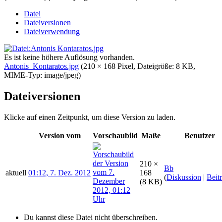
Datei
Dateiversionen
Dateiverwendung
Es ist keine höhere Auflösung vorhanden.
Antonis_Kontaratos.jpg
‎
(210 × 168 Pixel, Dateigröße: 8 KB,
MIME-Typ:
image/jpeg
)
Dateiversionen
Klicke auf einen Zeitpunkt, um diese Version zu laden.
Version vom
Vorschaubild
Maße
Benutzer
210 ×
Bb
aktuell
01:12, 7. Dez. 2012
168
(
Diskussion
|
Beit
(8 KB)
Du kannst diese Datei nicht überschreiben.