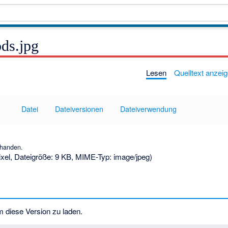
ds.jpg
Lesen
Quelltext anzei
Datei
Dateiversionen
Dateiverwendung
rhanden.
ixel, Dateigröße: 9 KB, MIME-Typ:
image/jpeg
)
m diese Version zu laden.