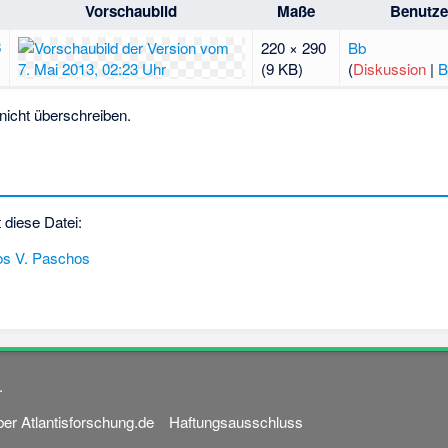
Vorschaubild
Maße
Benutze
3
220 × 290
Bb
(9 KB)
(
Diskussion
|
B
nicht überschreiben.
 diese Datei:
os V. Paschos
.
er Atlantisforschung.de
Haftungsausschluss