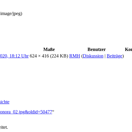
:
image/jpeg
)
Maße
Benutzer
Ko
624 × 416
(224 KB)
RMH
(
Diskussion
|
Beiträge
)
ichte
:Eleonora_02.jpg&oldid=50477
“
itet.