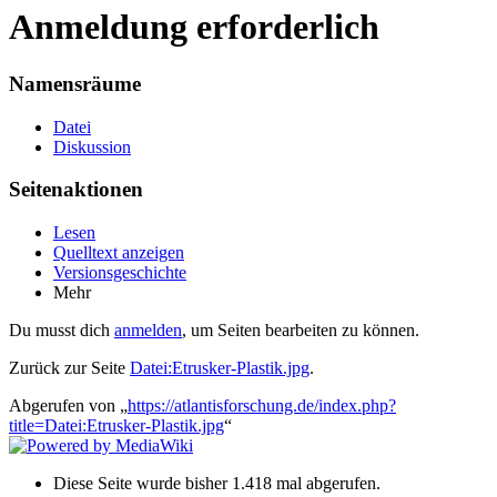
Anmeldung erforderlich
Namensräume
Datei
Diskussion
Seitenaktionen
Lesen
Quelltext anzeigen
Versionsgeschichte
Mehr
Du musst dich
anmelden
, um Seiten bearbeiten zu können.
Zurück zur Seite
Datei:Etrusker-Plastik.jpg
.
Abgerufen von „
https://atlantisforschung.de/index.php?
title=Datei:Etrusker-Plastik.jpg
“
Diese Seite wurde bisher 1.418 mal abgerufen.