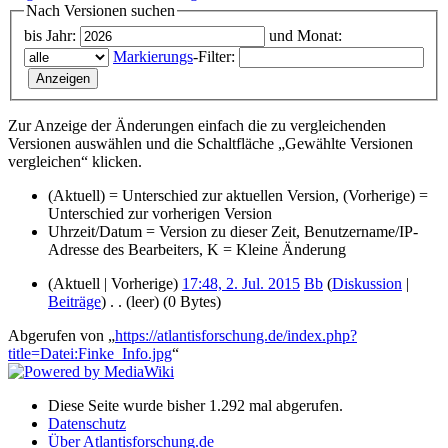
Nach Versionen suchen
bis Jahr:
und Monat:
Markierungs
-Filter:
Zur Anzeige der Änderungen einfach die zu vergleichenden
Versionen auswählen und die Schaltfläche „Gewählte Versionen
vergleichen“ klicken.
(Aktuell) = Unterschied zur aktuellen Version, (Vorherige) =
Unterschied zur vorherigen Version
Uhrzeit/Datum = Version zu dieser Zeit, Benutzername/IP-
Adresse des Bearbeiters, K = Kleine Änderung
(Aktuell | Vorherige)
17:48, 2. Jul. 2015
‎
Bb
(
Diskussion
|
Beiträge
)
‎
. .
(leer)
(0 Bytes)
Abgerufen von „
https://atlantisforschung.de/index.php?
title=Datei:Finke_Info.jpg
“
Diese Seite wurde bisher 1.292 mal abgerufen.
Datenschutz
Über Atlantisforschung.de