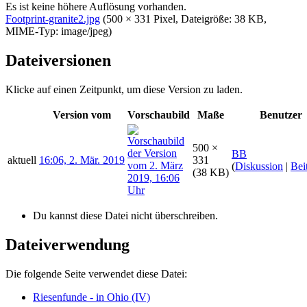
Es ist keine höhere Auflösung vorhanden.
Footprint-granite2.jpg
‎
(500 × 331 Pixel, Dateigröße: 38 KB,
MIME-Typ:
image/jpeg
)
Dateiversionen
Klicke auf einen Zeitpunkt, um diese Version zu laden.
Version vom
Vorschaubild
Maße
Benutzer
500 ×
BB
aktuell
16:06, 2. Mär. 2019
331
(
Diskussion
|
Bei
(38 KB)
Du kannst diese Datei nicht überschreiben.
Dateiverwendung
Die folgende Seite verwendet diese Datei:
Riesenfunde - in Ohio (IV)