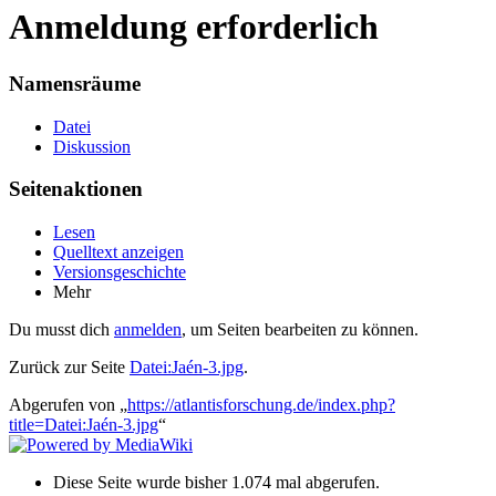
Anmeldung erforderlich
Namensräume
Datei
Diskussion
Seitenaktionen
Lesen
Quelltext anzeigen
Versionsgeschichte
Mehr
Du musst dich
anmelden
, um Seiten bearbeiten zu können.
Zurück zur Seite
Datei:Jaén-3.jpg
.
Abgerufen von „
https://atlantisforschung.de/index.php?
title=Datei:Jaén-3.jpg
“
Diese Seite wurde bisher 1.074 mal abgerufen.