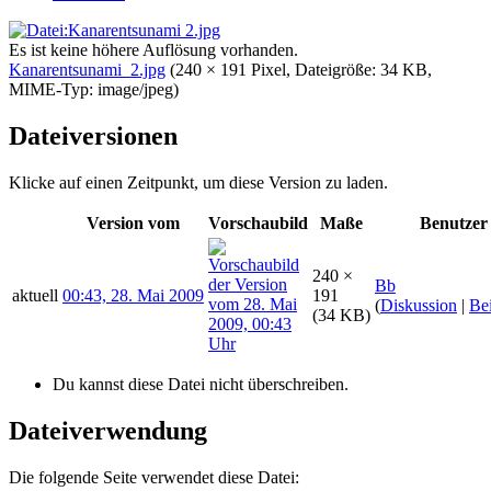
Es ist keine höhere Auflösung vorhanden.
Kanarentsunami_2.jpg
‎
(240 × 191 Pixel, Dateigröße: 34 KB,
MIME-Typ:
image/jpeg
)
Dateiversionen
Klicke auf einen Zeitpunkt, um diese Version zu laden.
Version vom
Vorschaubild
Maße
Benutzer
240 ×
Bb
aktuell
00:43, 28. Mai 2009
191
(
Diskussion
|
Bei
(34 KB)
Du kannst diese Datei nicht überschreiben.
Dateiverwendung
Die folgende Seite verwendet diese Datei: