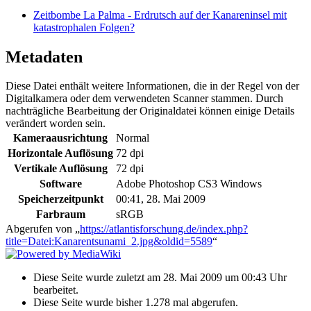
Zeitbombe La Palma - Erdrutsch auf der Kanareninsel mit
katastrophalen Folgen?
Metadaten
Diese Datei enthält weitere Informationen, die in der Regel von der
Digitalkamera oder dem verwendeten Scanner stammen. Durch
nachträgliche Bearbeitung der Originaldatei können einige Details
verändert worden sein.
Kameraausrichtung
Normal
Horizontale Auflösung
72 dpi
Vertikale Auflösung
72 dpi
Software
Adobe Photoshop CS3 Windows
Speicherzeitpunkt
00:41, 28. Mai 2009
Farbraum
sRGB
Abgerufen von „
https://atlantisforschung.de/index.php?
title=Datei:Kanarentsunami_2.jpg&oldid=5589
“
Diese Seite wurde zuletzt am 28. Mai 2009 um 00:43 Uhr
bearbeitet.
Diese Seite wurde bisher 1.278 mal abgerufen.