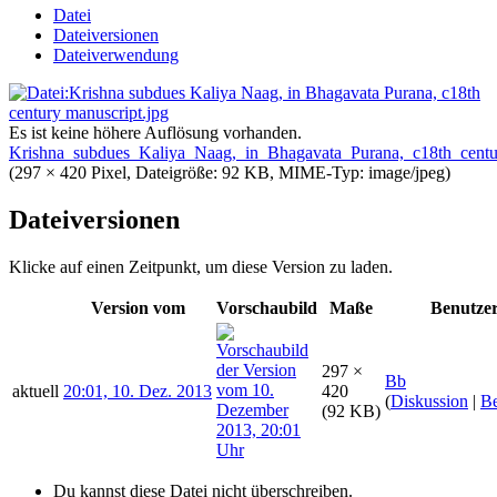
Datei
Dateiversionen
Dateiverwendung
Es ist keine höhere Auflösung vorhanden.
Krishna_subdues_Kaliya_Naag,_in_Bhagavata_Purana,_c18th_centu
(297 × 420 Pixel, Dateigröße: 92 KB, MIME-Typ:
image/jpeg
)
Dateiversionen
Klicke auf einen Zeitpunkt, um diese Version zu laden.
Version vom
Vorschaubild
Maße
Benutze
297 ×
Bb
aktuell
20:01, 10. Dez. 2013
420
(
Diskussion
|
Be
(92 KB)
Du kannst diese Datei nicht überschreiben.