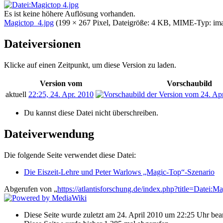
Es ist keine höhere Auflösung vorhanden.
Magictop_4.jpg
‎
(199 × 267 Pixel, Dateigröße: 4 KB, MIME-Typ:
im
Dateiversionen
Klicke auf einen Zeitpunkt, um diese Version zu laden.
Version vom
Vorschaubild
aktuell
22:25, 24. Apr. 2010
Du kannst diese Datei nicht überschreiben.
Dateiverwendung
Die folgende Seite verwendet diese Datei:
Die Eiszeit-Lehre und Peter Warlows „Magic-Top“-Szenario
Abgerufen von „
https://atlantisforschung.de/index.php?title=Datei
Diese Seite wurde zuletzt am 24. April 2010 um 22:25 Uhr bear