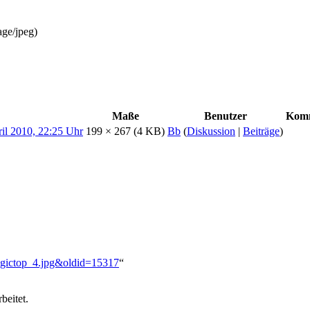
age/jpeg
)
Maße
Benutzer
Kom
199 × 267
(4 KB)
Bb
(
Diskussion
|
Beiträge
)
:Magictop_4.jpg&oldid=15317
“
beitet.