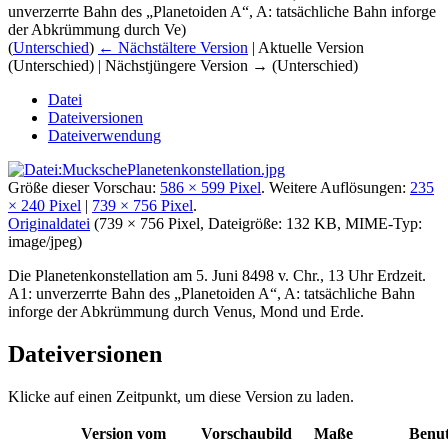
unverzerrte Bahn des „Planetoiden A“, A: tatsächliche Bahn inforge
der Abkrümmung durch Ve)
(
Unterschied
)
← Nächstältere Version
| Aktuelle Version
(Unterschied) | Nächstjüngere Version → (Unterschied)
Datei
Dateiversionen
Dateiverwendung
Größe dieser Vorschau:
586 × 599 Pixel
.
Weitere Auflösungen:
235
× 240 Pixel
|
739 × 756 Pixel
.
Originaldatei
‎
(739 × 756 Pixel, Dateigröße: 132 KB, MIME-Typ:
image/jpeg
)
Die Planetenkonstellation am 5. Juni 8498 v. Chr., 13 Uhr Erdzeit.
A1: unverzerrte Bahn des „Planetoiden A“, A: tatsächliche Bahn
inforge der Abkrümmung durch Venus, Mond und Erde.
Dateiversionen
Klicke auf einen Zeitpunkt, um diese Version zu laden.
Version vom
Vorschaubild
Maße
Benut