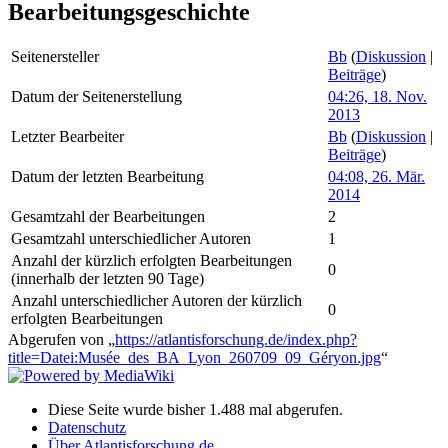
Bearbeitungsgeschichte
Seitenersteller
Bb
(
Diskussion
|
Beiträge
)
Datum der Seitenerstellung
04:26, 18. Nov.
2013
Letzter Bearbeiter
Bb
(
Diskussion
|
Beiträge
)
Datum der letzten Bearbeitung
04:08, 26. Mär.
2014
Gesamtzahl der Bearbeitungen
2
Gesamtzahl unterschiedlicher Autoren
1
Anzahl der kürzlich erfolgten Bearbeitungen
0
(innerhalb der letzten 90 Tage)
Anzahl unterschiedlicher Autoren der kürzlich
0
erfolgten Bearbeitungen
Abgerufen von „
https://atlantisforschung.de/index.php?
title=Datei:Musée_des_BA_Lyon_260709_09_Géryon.jpg
“
Diese Seite wurde bisher 1.488 mal abgerufen.
Datenschutz
Über Atlantisforschung.de