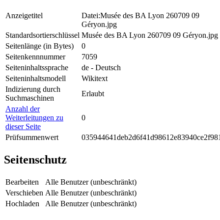
Anzeigetitel
Datei:Musée des BA Lyon 260709 09
Géryon.jpg
Standardsortierschlüssel
Musée des BA Lyon 260709 09 Géryon.jpg
Seitenlänge (in Bytes)
0
Seitenkennnummer
7059
Seiteninhaltssprache
de - Deutsch
Seiteninhaltsmodell
Wikitext
Indizierung durch
Erlaubt
Suchmaschinen
Anzahl der
Weiterleitungen zu
0
dieser Seite
Prüfsummenwert
035944641deb2d6f41d98612e83940ce2f98
Seitenschutz
Bearbeiten
Alle Benutzer (unbeschränkt)
Verschieben
Alle Benutzer (unbeschränkt)
Hochladen
Alle Benutzer (unbeschränkt)