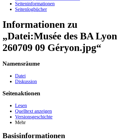
Seiten­informationen
Seitenlogbücher
Informationen zu
„Datei:Musée des BA Lyon
260709 09 Géryon.jpg“
Namensräume
Datei
Diskussion
Seitenaktionen
Lesen
Quelltext anzeigen
Versionsgeschichte
Mehr
Basisinformationen