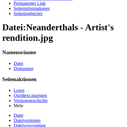
Permanenter Link
Seiten­informationen
Seitenlogbücher
Datei:Neanderthals - Artist's
rendition.jpg
Namensräume
Datei
Diskussion
Seitenaktionen
Lesen
Quelltext anzeigen
Versionsgeschichte
Mehr
Datei
Dateiversionen
Dateiverwendung