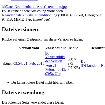
Es ist keine höhere Auflösung vorhanden.
Neanderthals_-_Artist's_rendition.jpg
‎
(500 × 375 Pixel, Dateigröße:
97 KB, MIME-Typ:
image/jpeg
)
Dateiversionen
Klicke auf einen Zeitpunkt, um diese Version zu laden.
Version vom
Vorschaubild
Maße
Benutzer
500 ×
Bb
aktuell
03:54, 21. Feb. 2015
375
(
Diskussion
|
Be
(97 KB)
Du kannst diese Datei nicht überschreiben.
Dateiverwendung
Die folgende Seite verwendet diese Datei: