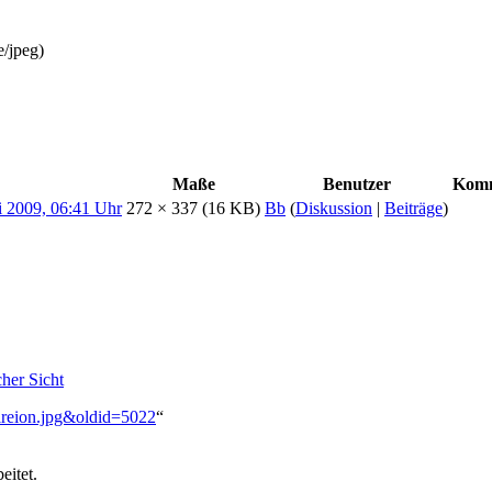
e/jpeg
)
Maße
Benutzer
Kom
272 × 337
(16 KB)
Bb
(
Diskussion
|
Beiträge
)
her Sicht
Osireion.jpg&oldid=5022
“
eitet.