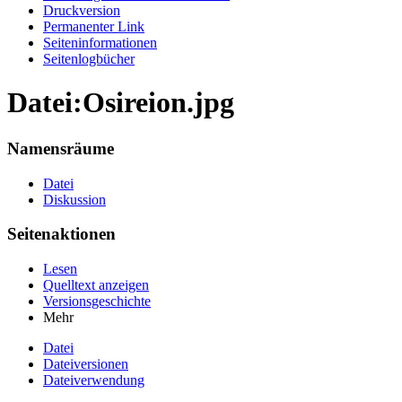
Druckversion
Permanenter Link
Seiten­informationen
Seitenlogbücher
Datei:Osireion.jpg
Namensräume
Datei
Diskussion
Seitenaktionen
Lesen
Quelltext anzeigen
Versionsgeschichte
Mehr
Datei
Dateiversionen
Dateiverwendung