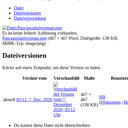
Datei
Dateiversionen
Dateiverwendung
Es ist keine höhere Auflösung vorhanden.
Pascagoularivermap.png
‎
(467 × 467 Pixel, Dateigröße: 138 KB,
MIME-Typ:
image/png
)
Dateiversionen
Klicke auf einen Zeitpunkt, um diese Version zu laden.
Version vom
Vorschaubild
Maße
Benutze
467 ×
BB
aktuell
05:12, 7. Dez. 2020
467
(
Diskussion
|
Be
(138 KB)
Du kannst diese Datei nicht überschreiben.