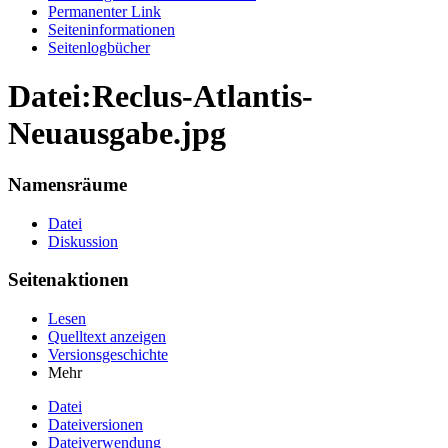
Permanenter Link
Seiten­informationen
Seitenlogbücher
Datei:Reclus-Atlantis-
Neuausgabe.jpg
Namensräume
Datei
Diskussion
Seitenaktionen
Lesen
Quelltext anzeigen
Versionsgeschichte
Mehr
Datei
Dateiversionen
Dateiverwendung