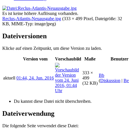
Es ist keine höhere Auflösung vorhanden.
Reclus-Atlantis-Neuausgabe.jpg
‎
(333 × 499 Pixel, Dateigröße: 32
KB, MIME-Typ:
image/jpeg
)
Dateiversionen
Klicke auf einen Zeitpunkt, um diese Version zu laden.
Version vom
Vorschaubild
Maße
Benutzer
333 ×
Bb
aktuell
01:44, 24. Jun. 2016
499
(
Diskussion
|
Be
(32 KB)
Du kannst diese Datei nicht überschreiben.
Dateiverwendung
Die folgende Seite verwendet diese Datei: