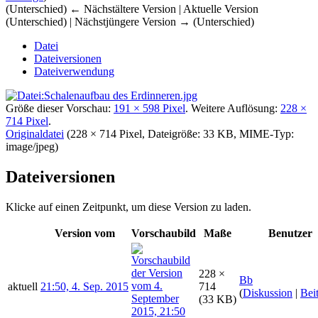
(Unterschied) ← Nächstältere Version | Aktuelle Version
(Unterschied) | Nächstjüngere Version → (Unterschied)
Datei
Dateiversionen
Dateiverwendung
Größe dieser Vorschau:
191 × 598 Pixel
.
Weitere Auflösung:
228 ×
714 Pixel
.
Originaldatei
‎
(228 × 714 Pixel, Dateigröße: 33 KB, MIME-Typ:
image/jpeg
)
Dateiversionen
Klicke auf einen Zeitpunkt, um diese Version zu laden.
Version vom
Vorschaubild
Maße
Benutzer
228 ×
Bb
aktuell
21:50, 4. Sep. 2015
714
(
Diskussion
|
Bei
(33 KB)