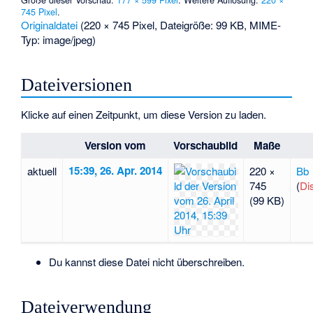
745 Pixel
.
Originaldatei
‎
(220 × 745 Pixel, Dateigröße: 99 KB, MIME-
Typ:
image/jpeg
)
Dateiversionen
Klicke auf einen Zeitpunkt, um diese Version zu laden.
Version vom
Vorschaubild
Maße
15:39, 26. Apr. 2014
aktuell
220 ×
Bb
745
(
Di
(99 KB)
Du kannst diese Datei nicht überschreiben.
Dateiverwendung