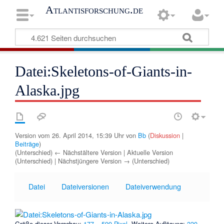
Atlantisforschung.de
Datei:Skeletons-of-Giants-in-
Alaska.jpg
Version vom 26. April 2014, 15:39 Uhr von
Bb
(
Diskussion
|
Beiträge
)
(Unterschied) ← Nächstältere Version | Aktuelle Version
(Unterschied) | Nächstjüngere Version → (Unterschied)
Datei
Dateiversionen
Dateiverwendung
Größe dieser Vorschau:
177 × 599 Pixel
.
Weitere Auflösung:
220 ×