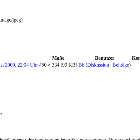
image/jpeg
)
Maße
Benutzer
Ko
450 × 334
(99 KB)
Bb
(
Diskussion
|
Beiträge
)
e
 Digitalkamera oder dem verwendeten Scanner stammen. Durch nachträgli