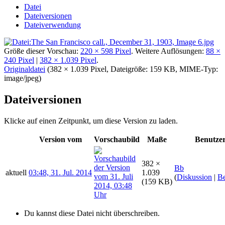
Datei
Dateiversionen
Dateiverwendung
Größe dieser Vorschau:
220 × 598 Pixel
.
Weitere Auflösungen:
88 ×
240 Pixel
|
382 × 1.039 Pixel
.
Originaldatei
‎
(382 × 1.039 Pixel, Dateigröße: 159 KB, MIME-Typ:
image/jpeg
)
Dateiversionen
Klicke auf einen Zeitpunkt, um diese Version zu laden.
Version vom
Vorschaubild
Maße
Benutze
382 ×
Bb
aktuell
03:48, 31. Jul. 2014
1.039
(
Diskussion
|
Be
(159 KB)
Du kannst diese Datei nicht überschreiben.