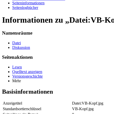
Seiten­informationen
Seitenlogbücher
Informationen zu „Datei:VB-Ko
Namensräume
Datei
Diskussion
Seitenaktionen
Lesen
Quelltext anzeigen
Versionsgeschichte
Mehr
Basisinformationen
Anzeigetitel
Datei:VB-Kopf.jpg
Standardsortierschlüssel
VB-Kopf.jpg