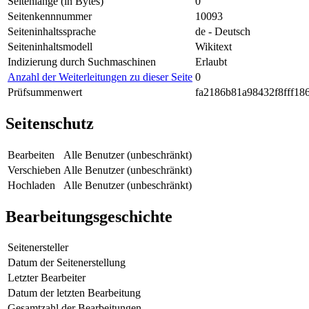
Seitenlänge (in Bytes)
0
Seitenkennnummer
10093
Seiteninhaltssprache
de - Deutsch
Seiteninhaltsmodell
Wikitext
Indizierung durch Suchmaschinen
Erlaubt
Anzahl der Weiterleitungen zu dieser Seite
0
Prüfsummenwert
fa2186b81a98432f8fff18
Seitenschutz
Bearbeiten
Alle Benutzer (unbeschränkt)
Verschieben
Alle Benutzer (unbeschränkt)
Hochladen
Alle Benutzer (unbeschränkt)
Bearbeitungsgeschichte
Seitenersteller
Datum der Seitenerstellung
Letzter Bearbeiter
Datum der letzten Bearbeitung
Gesamtzahl der Bearbeitungen