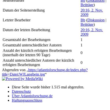
Seitenersteller
Bb
(
Diskussion
|
Beiträge
)
Datum der Seitenerstellung
20:16, 2. Nov.
2009
Letzter Bearbeiter
Bb
(
Diskussion
|
Beiträge
)
Datum der letzten Bearbeitung
20:16, 2. Nov.
2009
Gesamtzahl der Bearbeitungen
1
Gesamtzahl unterschiedlicher Autoren
1
Anzahl der kürzlich erfolgten Bearbeitungen
0
(innerhalb der letzten 90 Tage)
Anzahl unterschiedlicher Autoren der kürzlich
0
erfolgten Bearbeitungen
Abgerufen von „
https://atlantisforschung.de/index.php?
title=Datei:WJLangbein.jpg
“
Diese Seite wurde bisher 1.515 mal abgerufen.
Datenschutz
Über Atlantisforschung.de
Haftungsausschluss