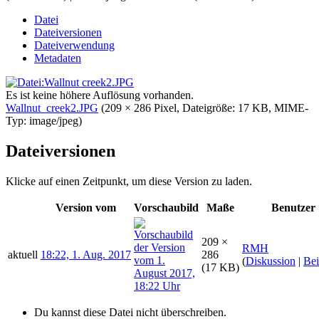
Datei
Dateiversionen
Dateiverwendung
Metadaten
Es ist keine höhere Auflösung vorhanden.
Wallnut_creek2.JPG
‎
(209 × 286 Pixel, Dateigröße: 17 KB, MIME-
Typ:
image/jpeg
)
Dateiversionen
Klicke auf einen Zeitpunkt, um diese Version zu laden.
Version vom
Vorschaubild
Maße
Benutzer
209 ×
RMH
aktuell
18:22, 1. Aug. 2017
286
(
Diskussion
|
Bei
(17 KB)
Du kannst diese Datei nicht überschreiben.