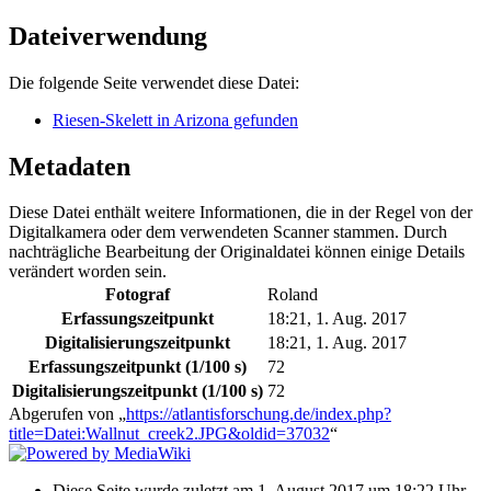
Dateiverwendung
Die folgende Seite verwendet diese Datei:
Riesen-Skelett in Arizona gefunden
Metadaten
Diese Datei enthält weitere Informationen, die in der Regel von der
Digitalkamera oder dem verwendeten Scanner stammen. Durch
nachträgliche Bearbeitung der Originaldatei können einige Details
verändert worden sein.
Fotograf
Roland
Erfassungszeitpunkt
18:21, 1. Aug. 2017
Digitalisierungszeitpunkt
18:21, 1. Aug. 2017
Erfassungszeitpunkt (1/100 s)
72
Digitalisierungszeitpunkt (1/100 s)
72
Abgerufen von „
https://atlantisforschung.de/index.php?
title=Datei:Wallnut_creek2.JPG&oldid=37032
“
Diese Seite wurde zuletzt am 1. August 2017 um 18:22 Uhr