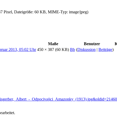
87 Pixel, Dateigröße: 60 KB, MIME-Typ:
image/jpeg
)
Maße
Benutzer
450 × 387
(60 KB)
Bb
(
Diskussion
|
Beiträge
)
i:Weisgerber,_Albert_-_Odpocivajici_Amazonky_(1913).jpg&oldid=21460
arbeitet.