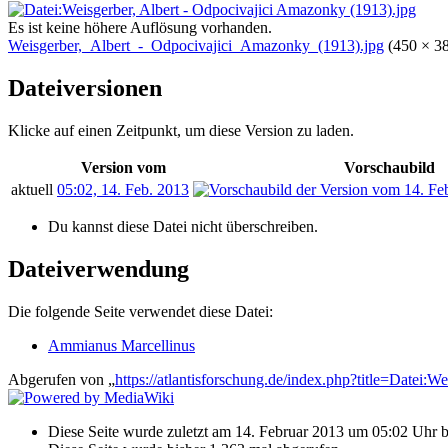
Es ist keine höhere Auflösung vorhanden.
Weisgerber,_Albert_-_Odpocivajici_Amazonky_(1913).jpg
‎
(450 × 3
Dateiversionen
Klicke auf einen Zeitpunkt, um diese Version zu laden.
Version vom
Vorschaubild
aktuell
05:02, 14. Feb. 2013
Du kannst diese Datei nicht überschreiben.
Dateiverwendung
Die folgende Seite verwendet diese Datei:
Ammianus Marcellinus
Abgerufen von „
https://atlantisforschung.de/index.php?title=Date
Diese Seite wurde zuletzt am 14. Februar 2013 um 05:02 Uhr be