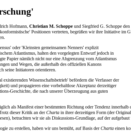
orschung'
lrich Hofmann
,
Christian M. Schoppe
und
Siegfried G. Schoppe
den 
nkonformistische' Positionen vertreten, begrüßen wir ihre Initiative im 
en.
ensus' oder 'Kleinsten gemeinsamen Nenners' explizit
gischem
Atlantismus
, halten den vorgelegten Entwurf jedoch in
legte Papier nämlich nicht nur eine Abgrenzung vom
Atlantismus
llungen und Wegen, die außerhalb des offiziellen Kanons
 seine Initiatoren orientieren.
existierenden Wissenschaftsbetrieb' befördern die Verfasser der
keit) und propagieren eine vorbehaltlose Akzeptanz derzeitiger
tions-Geschichte, die nach unserer Überzeugung aus guten
iglich als Manifest einer bestimmten Richtung oder Tendenz innerhalb d
 Trotz dieser Kritik an der
Charta
in ihrer derzeitigen Form (der
Origina
sen), betrachten wir sie als Diskussions-Grundlage, auf der aufgebau
logie
zu erstellen, haben wir uns bemüht, auf Basis der
Charta
einen ko