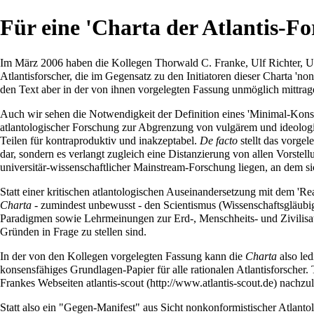
Für eine 'Charta der Atlantis-F
Im März 2006 haben die Kollegen
Thorwald C. Franke
,
Ulf Richter
,
U
Atlantisforscher, die im Gegensatz zu den Initiatoren dieser Charta 'no
den Text aber in der von ihnen vorgelegten Fassung unmöglich mittrag
Auch wir sehen die Notwendigkeit der Definition eines 'Minimal-Kons
atlantologischer Forschung zur Abgrenzung von vulgärem und ideolo
Teilen für kontraproduktiv und inakzeptabel.
De facto
stellt das vorge
dar, sondern es verlangt zugleich eine Distanzierung von allen Vorste
universitär-wissenschaftlicher Mainstream-Forschung liegen, an dem sich
Statt einer kritischen
atlantologischen
Auseinandersetzung mit dem 'Real 
Charta
- zumindest unbewusst - den
Scientismus
(Wissenschaftsgläubig
Paradigmen sowie Lehrmeinungen zur Erd-, Menschheits- und Zivilisa
Gründen in Frage zu stellen sind.
In der von den Kollegen vorgelegten Fassung kann die
Charta
also led
konsensfähiges Grundlagen-Papier für alle rationalen
Atlantisforscher
.
Frankes
Webseiten
atlantis-scout
nachzule
Statt also ein "Gegen-Manifest" aus Sicht nonkonformistischer
Atlanto