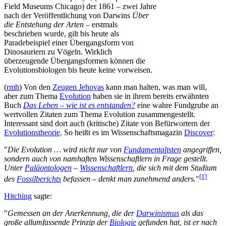
Field Museums Chicago) der 1861 – zwei Jahre
nach der Veröffentlichung von Darwins
Über
die Entstehung der Arten
– erstmals
beschrieben wurde, gilt bis heute als
Paradebeispiel einer Übergangsform von
Dinosauriern zu Vögeln. Wirklich
überzeugende Übergangsformen können die
Evolutionsbiologen bis heute keine vorweisen.
(
rmh
) Von den
Zeugen Jehovas
kann man halten, was man will,
aber zum Thema
Evolution
haben sie in ihrem bereits erwähnten
Buch
Das Leben – wie ist es entstanden?
eine wahre Fundgrube an
wertvollen Zitaten zum Thema Evolution zusammengestellt.
Interessant sind dort auch (kritische) Zitate von Befürwortern der
Evolutionstheorie
. So heißt es im Wissenschaftsmagazin
Discover
:
"
Die Evolution … wird nicht nur von
Fundamentalisten
angegriffen,
sondern auch von namhaften Wissenschaftlern in Frage gestellt.
Unter
Paläontologen
–
Wissenschaftlern
, die sich mit dem Studium
[1]
des
Fossilberichts
befassen – denkt man zunehmend anders.
"
Hitching
sagte:
"
Gemessen an der Anerkennung, die der
Darwinismus
als das
große allumfassende Prinzip der
Biologie
gefunden hat, ist er nach