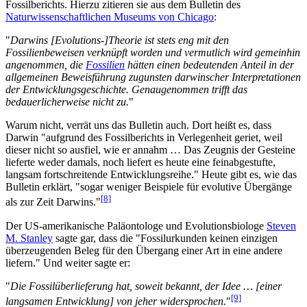
Fossilberichts. Hierzu zitieren sie aus dem Bulletin des
Naturwissenschaftlichen Museums von Chicago
:
"
Darwins [Evolutions-]Theorie ist stets eng mit den
Fossilienbeweisen verknüpft worden und vermutlich wird gemeinhin
angenommen, die
Fossilien
hätten einen bedeutenden Anteil in der
allgemeinen Beweisführung zugunsten darwinscher Interpretationen
der Entwicklungsgeschichte. Genaugenommen trifft das
bedauerlicherweise nicht zu.
"
Warum nicht, verrät uns das Bulletin auch. Dort heißt es, dass
Darwin "aufgrund des Fossilberichts in Verlegenheit geriet, weil
dieser nicht so ausfiel, wie er annahm … Das Zeugnis der Gesteine
lieferte weder damals, noch liefert es heute eine feinabgestufte,
langsam fortschreitende Entwicklungsreihe." Heute gibt es, wie das
Bulletin erklärt, "sogar weniger Beispiele für evolutive Übergänge
[8]
als zur Zeit Darwins."
Der US-amerikanische Paläontologe und Evolutionsbiologe
Steven
M. Stanley
sagte gar, dass die "Fossilurkunden keinen einzigen
überzeugenden Beleg für den Übergang einer Art in eine andere
liefern." Und weiter sagte er:
"
Die Fossilüberlieferung hat, soweit bekannt, der Idee … [einer
[9]
langsamen Entwicklung] von jeher widersprochen.
"