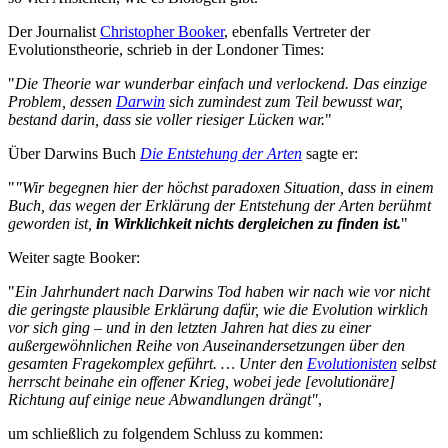
Der Journalist
Christopher Booker
, ebenfalls Vertreter der
Evolutionstheorie, schrieb in der Londoner Times:
"
Die Theorie war wunderbar einfach und verlockend. Das einzige
Problem, dessen
Darwin
sich zumindest zum Teil bewusst war,
bestand darin, dass sie voller riesiger Lücken war.
"
Über Darwins Buch
Die Entstehung der Arten
sagte er:
"
"Wir begegnen hier der höchst paradoxen Situation, dass in einem
Buch, das wegen der Erklärung der Entstehung der Arten berühmt
geworden ist,
in Wirklichkeit nichts dergleichen zu finden ist.
"
Weiter sagte Booker:
"
Ein Jahrhundert nach Darwins Tod haben wir nach wie vor nicht
die geringste plausible Erklärung dafür, wie die Evolution wirklich
vor sich ging – und in den letzten Jahren hat dies zu einer
außergewöhnlichen Reihe von Auseinandersetzungen über den
gesamten Fragekomplex geführt. … Unter den
Evolutionisten
selbst
herrscht beinahe ein offener Krieg, wobei jede [evolutionäre]
Richtung auf einige neue Abwandlungen drängt"
,
um schließlich zu folgendem Schluss zu kommen: