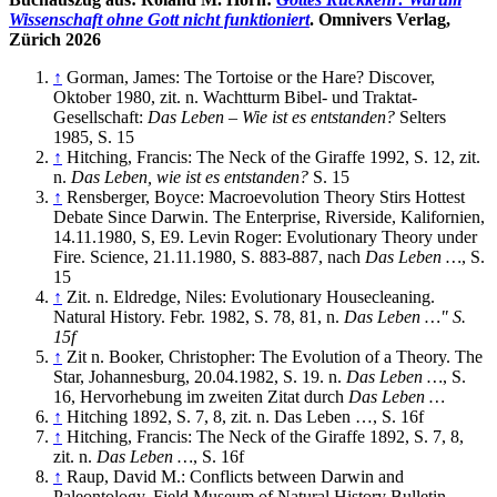
Wissenschaft ohne Gott nicht funktioniert
. Omnivers Verlag,
Zürich 2026
↑
Gorman, James: The Tortoise or the Hare? Discover,
Oktober 1980, zit. n. Wachtturm Bibel- und Traktat-
Gesellschaft:
Das Leben – Wie ist es entstanden?
Selters
1985, S. 15
↑
Hitching, Francis: The Neck of the Giraffe 1992, S. 12, zit.
n.
Das Leben, wie ist es entstanden?
S. 15
↑
Rensberger, Boyce: Macroevolution Theory Stirs Hottest
Debate Since Darwin. The Enterprise, Riverside, Kalifornien,
14.11.1980, S, E9. Levin Roger: Evolutionary Theory under
Fire. Science, 21.11.1980, S. 883-887, nach
Das Leben …
, S.
15
↑
Zit. n. Eldredge, Niles: Evolutionary Housecleaning.
Natural History. Febr. 1982, S. 78, 81, n.
Das Leben …" S.
15f
↑
Zit n. Booker, Christopher: The Evolution of a Theory. The
Star, Johannesburg, 20.04.1982, S. 19. n.
Das Leben …
, S.
16, Hervorhebung im zweiten Zitat durch
Das Leben …
↑
Hitching 1892, S. 7, 8, zit. n. Das Leben …, S. 16f
↑
Hitching, Francis: The Neck of the Giraffe 1892, S. 7, 8,
zit. n.
Das Leben …
, S. 16f
↑
Raup, David M.: Conflicts between Darwin and
Paleontology. Field Museum of Natural History Bulletin.