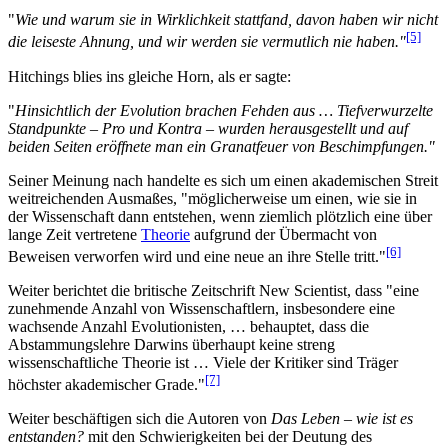
"
Wie und warum sie in Wirklichkeit stattfand, davon haben wir nicht
[5]
die leiseste Ahnung, und wir werden sie vermutlich nie haben."
Hitchings blies ins gleiche Horn, als er sagte:
"
Hinsichtlich der Evolution brachen Fehden aus … Tiefverwurzelte
Standpunkte – Pro und Kontra – wurden herausgestellt und auf
beiden Seiten eröffnete man ein Granatfeuer von Beschimpfungen."
Seiner Meinung nach handelte es sich um einen akademischen Streit
weitreichenden Ausmaßes, "möglicherweise um einen, wie sie in
der Wissenschaft dann entstehen, wenn ziemlich plötzlich eine über
lange Zeit vertretene
Theorie
aufgrund der Übermacht von
[6]
Beweisen verworfen wird und eine neue an ihre Stelle tritt."
Weiter berichtet die britische Zeitschrift New Scientist, dass "eine
zunehmende Anzahl von Wissenschaftlern, insbesondere eine
wachsende Anzahl Evolutionisten, … behauptet, dass die
Abstammungslehre Darwins überhaupt keine streng
wissenschaftliche Theorie ist … Viele der Kritiker sind Träger
[7]
höchster akademischer Grade."
Weiter beschäftigen sich die Autoren von
Das Leben – wie ist es
entstanden?
mit den Schwierigkeiten bei der Deutung des