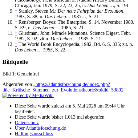
Chicago, Jan. 1979, S. 22, 23, 25, n.
Das Leben …
, S. 19f
↑
Stanley, Steven M.:
Der neue Fahrplan der Evolution
,
1983, S. 88, n.
Das Leben…
1985…, S. 21
↑
Rensberger, Boyes: The Enterprise, S. 14. November 1980,
S. E9, n.
Das Leben …
1985, S. 21
↑
Gliedman, John: Miracle Mutations. Science Digest. Febr.
1982, S. 92, zit n.
Das Leben …
1985, S. 21
↑
The World Book Encyclopedia. 1982, Bd. 6, S. 335; zit. n.
Das Leben … 1985
, S. 22
Bildquelle
Bild 1: Gemeinfrei
Abgerufen von „
https://atlantisforschung.de/index.php?
title=Kritische_Stimmen_zur_Evolutionstheorie&oldid=53892
“
Diese Seite wurde zuletzt am 5. Mai 2026 um 09:44 Uhr
bearbeitet.
Diese Seite wurde bisher 1.013 mal abgerufen.
Datenschutz
Über Atlantisforschung.de
Haftungsausschluss