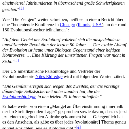
eineinviertel Jahrhunderten in überraschend große Schwierigkeiten
[2]
geraten.
"
Wie "Die Zeugen" weiter schreiben, heißt es in einem Bericht über
eine "bedeutende Konferenz in
Chicago
(
Illinois
,
USA
), an der rund
150 Evolutionsforscher teilnahmen":
"
Auf dem Gebiet der Evolution] vollzieht sich die ausgedehnteste
umwälzendste Revolution der letzten 50 Jahre. … Der exakte Ablauf
der Evolution ist heute unter Biologen Gegenstand einer heftigen
Kontroverse. … Eine Klärung der umstrittenen Fragen war nicht in
[3]
Sicht."
Der US-amerikanische Paläontologe und Vertreter der
Evolutionstheorie
Niles Eldredge
wird mit folgenden Worten zitiert:
"
Die Gemüter erregen sich wegen des Zweifels, der die voreilige
dünkelhafte Selbstsicherheit unterwandert hat, die der
Evolutionsbiologie
in den letzten 20 Jahren anhaftete."
Er habe weiter von einem „Mangel an Übereinstimmung innerhalb
der im Streit liegenden Lager“ gesprochen sowie davon, dass es jetzt
„zu einem regelrechten Aufruhr gekommen ist … Gelegentlich hat
es den Anschein, als gäbe es über jedes [evolutionäre] Thema genau
[4]
so viel Ansichten, wie es Biologen gibt."