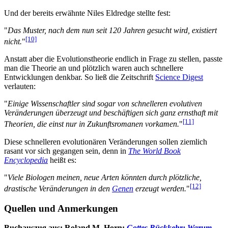
Und der bereits erwähnte Niles Eldredge stellte fest:
"
Das Muster, nach dem nun seit 120 Jahren gesucht wird, existiert
[10]
nicht.
"
Anstatt aber die Evolutionstheorie endlich in Frage zu stellen, passte
man die Theorie an und plötzlich waren auch schnellere
Entwicklungen denkbar. So ließ die Zeitschrift
Science Digest
verlauten:
"
Einige Wissenschaftler sind sogar von schnelleren evolutiven
Veränderungen überzeugt und beschäftigen sich ganz ernsthaft mit
[11]
Theorien, die einst nur in Zukunftsromanen vorkamen.
"
Diese schnelleren evolutionären Veränderungen sollen ziemlich
rasant vor sich gegangen sein, denn in
The World Book
Encyclopedia
heißt es:
"
Viele Biologen meinen, neue Arten könnten durch plötzliche,
[12]
drastische Veränderungen in den
Genen
erzeugt werden.
"
Quellen und Anmerkungen
Buchauszug aus: Roland M. Horn:
Gottes Rückkehr: Warum