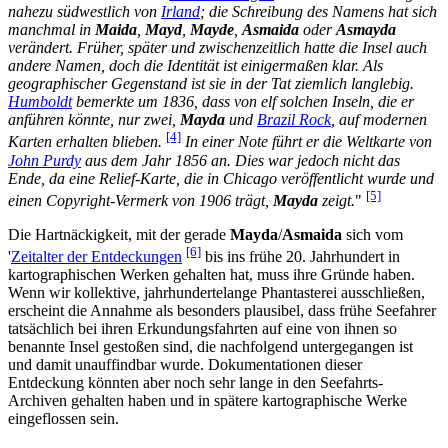
nahezu südwestlich von
Irland
; die Schreibung des Namens hat sich
manchmal in
Maida
,
Mayd
,
Mayde
,
Asmaida
oder
Asmayda
verändert. Früher, später und zwischenzeitlich hatte die Insel auch
andere Namen, doch die Identität ist einigermaßen klar. Als
geographischer Gegenstand ist sie in der Tat ziemlich langlebig.
Humboldt
bemerkte um 1836, dass von elf solchen Inseln, die er
anführen könnte, nur zwei,
Mayda
und
Brazil Rock
, auf modernen
[4]
Karten erhalten blieben.
In einer Note führt er die Weltkarte von
John Purdy
aus dem Jahr 1856 an. Dies war jedoch nicht das
Ende, da eine Relief-Karte, die in Chicago veröffentlicht wurde und
[5]
einen Copyright-Vermerk von 1906 trägt,
Mayda
zeigt.
"
Die Hartnäckigkeit, mit der gerade
Mayda
/
Asmaida
sich vom
[6]
'
Zeitalter der Entdeckungen
bis ins frühe 20. Jahrhundert in
kartographischen Werken gehalten hat, muss ihre Gründe haben.
Wenn wir kollektive, jahrhundertelange Phantasterei ausschließen,
erscheint die Annahme als besonders plausibel, dass frühe Seefahrer
tatsächlich bei ihren Erkundungsfahrten auf eine von ihnen so
benannte Insel gestoßen sind, die nachfolgend untergegangen ist
und damit unauffindbar wurde. Dokumentationen dieser
Entdeckung könnten aber noch sehr lange in den Seefahrts-
Archiven gehalten haben und in spätere kartographische Werke
eingeflossen sein.