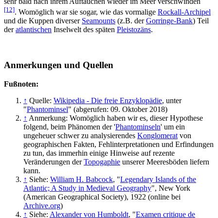
sehr bald nach ihrem Auftauchen wieder im Meer verschwinden
[12]
. Womöglich war sie sogar, wie das vormalige
Rockall-Archipel
und die Kuppen diverser
Seamounts
(z.B. der
Gorringe-Bank
) Teil
der
atlantischen
Inselwelt des späten
Pleistozäns
.
Anmerkungen und Quellen
Fußnoten:
↑
Quelle:
Wikipedia - Die freie Enzyklopädie
, unter
"
Phantominsel
" (abgerufen: 09. Oktober 2018)
↑
Anmerkung: Womöglich haben wir es, dieser Hypothese
folgend, beim Phänomen der '
Phantominseln
' um ein
ungeheuer schwer zu analysierendes
Konglomerat
von
geographischen Fakten, Fehlinterpretationen und Erfindungen
zu tun, das immerhin einige Hinweise auf rezente
Veränderungen der
Topogaphie
unserer Meeresböden liefern
kann.
↑
Siehe:
William H. Babcock
, "
Legendary Islands of the
Atlantic; A Study in Medieval Geography
", New York
(American Geographical Society), 1922 (online bei
Archive.org
)
↑
Siehe:
Alexander von Humboldt
, "
Examen critique de