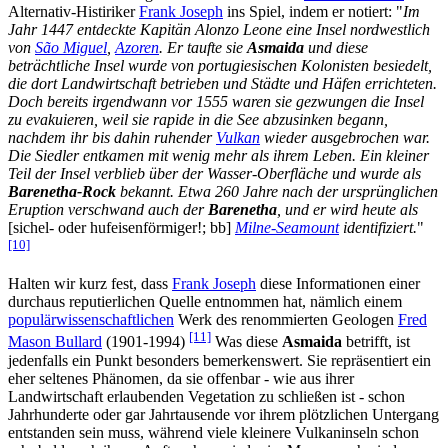
Alternativ-Histiriker
Frank Joseph
ins Spiel, indem er notiert: "
Im
Jahr 1447 entdeckte Kapitän Alonzo Leone eine Insel nordwestlich
von
São Miguel
,
Azoren
. Er taufte sie
Asmaida
und diese
beträchtliche Insel wurde von portugiesischen Kolonisten besiedelt,
die dort Landwirtschaft betrieben und Städte und Häfen errichteten.
Doch bereits irgendwann vor 1555 waren sie gezwungen die Insel
zu evakuieren, weil sie rapide in die See abzusinken begann,
nachdem ihr bis dahin ruhender
Vulkan
wieder ausgebrochen war.
Die Siedler entkamen mit wenig mehr als ihrem Leben. Ein kleiner
Teil der Insel verblieb über der Wasser-Oberfläche und wurde als
Barenetha-Rock
bekannt. Etwa 260 Jahre nach der ursprünglichen
Eruption verschwand auch der
Barenetha
, und er wird heute als
[sichel- oder hufeisenförmiger!; bb]
Milne-Seamount
identifiziert.
"
[10]
Halten wir kurz fest, dass
Frank Joseph
diese Informationen einer
durchaus reputierlichen Quelle entnommen hat, nämlich einem
populärwissenschaftlichen
Werk des renommierten Geologen
Fred
[11]
Mason Bullard
(1901-1994)
Was diese
Asmaida
betrifft, ist
jedenfalls ein Punkt besonders bemerkenswert. Sie repräsentiert ein
eher seltenes Phänomen, da sie offenbar - wie aus ihrer
Landwirtschaft erlaubenden Vegetation zu schließen ist - schon
Jahrhunderte oder gar Jahrtausende vor ihrem plötzlichen Untergang
entstanden sein muss, während viele kleinere Vulkaninseln schon