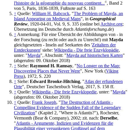
l'histoire de la géographie du nouveau continent...
", Band 2
von 5, Paris, 1836-1839, Fußnote auf S. 163
↑
Quelle:
William H. Babcock
, "
The Problem of Mayda, an
Island Appearing on Medieval Maps
", in
Geographical
Review
, 1920-04-01, Vol. 9, S. 335 (online bei
Archive.org
;
Übersetzung ins Deutsche durch
Atlantisforschung.de
)
↑
Anmerkung: Für eine Übersicht der Abbildungen von - in
der Forschung (zu recht oder auch zu Unrecht!) mit
Mayda
gleichgesetzten - Inseln auf Seekarten des '
Zeitalters der
Entdeckungen
' siehe:
Wikipedia - Die freie Enzyklopädie
,
unter: "
Mayda
", Abschnitt: "
Mayda auf historischen Karten
"
(abgerufen: 09. Oktober 2018)
↑
Siehe:
Raymond H. Ramsay
, "
No Longer on the Map:
Discovering Places that Never Were
", New York (
Viking
Press
), 1972, S. 220
↑
Siehe:
Edward Brooke-Hitching
, "
Atlas der erfundenen
Orte
", Deutscher Taschenbuch Verlag, 2017, S. 158 ff.
↑
Quelle:
Wikipedia - Die freie Enzyklopedie
, unter: "
Mayda
"
(abgerufen: 09. Oktober 2018)
↑
Quelle:
Frank Joseph
, "
The Destruction of Atlantis -
Compelling Evidence of the Sudden Fall of the Legendary
Civilization
" (Kapitel 2, "Where is Atlantis?"), Rochester,
Vermonth (Bear & Company), 2002; zit. nach:
Derselbe
,
"
Atlantis - Argumente, Indizien und Evidenzen für die
Plausibilität einer versunkenen Großinsel auf dem