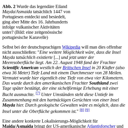
Abb. 2
Wurde das legendäre Eiland
Mayda
/
Asmaida
tatsächlich 1447 von
Portugiesen entdeckt und besiedelt,
ging aber Mitte des 16. Jahrhunderts
infolge vulkanischer Aktivitäten
unter? (Bild: eine zeitgenössische
portugiesische Karavelle)
Selbst bei der deutschsprachigen
Wikipedia
will man dies offenbar
nicht ausschließen: "
Eine weitere Möglichkeit wäre, dass die Insel
Mayda tatsächlich existierte
[...]
und jetzt unter der
Meeresoberfläche liegt. Am 22. August 1948 fand der Frachter
Scientific American
westlich der
Britischen Insel
in 20 Klafter (also
etwa 36 Meter) Tiefe Land mit einem Durchmesser von 28 Meilen.
Vermutet wurde hier eigentlich eine Tiefe von etwa vier Kilometern.
Das wurde durch den amerikanischen Frachter
Southland
zwei
Tage später bestätigt, der eine sichelförmige Erhebung mit einer
[7]
Bucht ausmachte.
Unter Umständen steht diese Untiefe im
Zusammenhang mit den hartnäckigen Gerüchten von einer Insel
Mayda
hier. Durch geologische Gewalten wäre es möglich, dass die
[8]
[9]
Insel unter die Oberfläche gekommen ist.
"
Eine andere konkrete Lokalisierungs-Möglichkeit für
Maida
/
Asmaida
bringt der US-amerikanische
Atlantisforscher
und