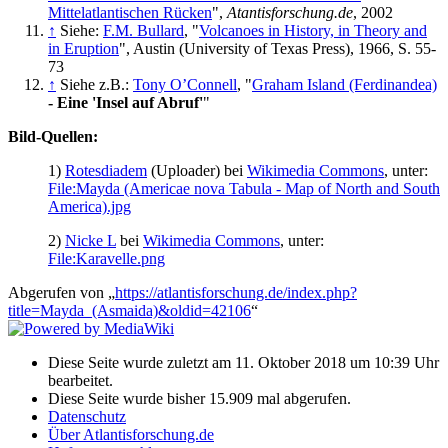
Mittelatlantischen Rücken
",
Atantisforschung.de
, 2002
↑
Siehe:
F.M. Bullard
, "
Volcanoes in History, in Theory and
in Eruption
", Austin (University of Texas Press), 1966, S. 55-
73
↑
Siehe z.B.:
Tony O’Connell
, "
Graham Island (Ferdinandea)
- Eine 'Insel auf Abruf'
"
Bild-Quellen:
1)
Rotesdiadem
(Uploader) bei
Wikimedia Commons
, unter:
File:Mayda (Americae nova Tabula - Map of North and South
America).jpg
2)
Nicke L
bei
Wikimedia Commons
, unter:
File:Karavelle.png
Abgerufen von „
https://atlantisforschung.de/index.php?
title=Mayda_(Asmaida)&oldid=42106
“
Diese Seite wurde zuletzt am 11. Oktober 2018 um 10:39 Uhr
bearbeitet.
Diese Seite wurde bisher 15.909 mal abgerufen.
Datenschutz
Über Atlantisforschung.de