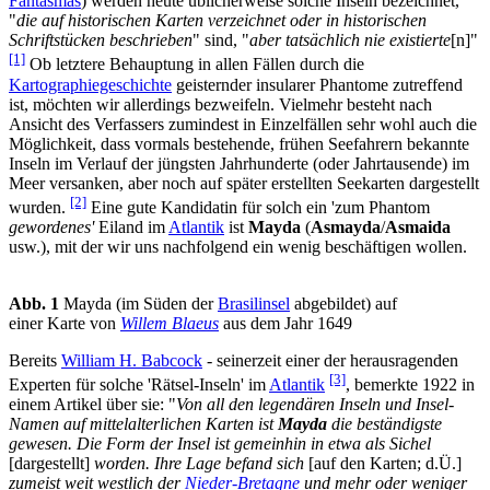
Fantasmas
) werden heute üblicherweise solche Inseln bezeichnet,
"
die auf historischen Karten verzeichnet oder in historischen
Schriftstücken beschrieben
" sind, "
aber tatsächlich nie existierte
[n]"
[1]
Ob letztere Behauptung in allen Fällen durch die
Kartographiegeschichte
geisternder insularer Phantome zutreffend
ist, möchten wir allerdings bezweifeln. Vielmehr besteht nach
Ansicht des Verfassers zumindest in Einzelfällen sehr wohl auch die
Möglichkeit, dass vormals bestehende, frühen Seefahrern bekannte
Inseln im Verlauf der jüngsten Jahrhunderte (oder Jahrtausende) im
Meer versanken, aber noch auf später erstellten Seekarten dargestellt
[2]
wurden.
Eine gute Kandidatin für solch ein 'zum Phantom
gewordenes'
Eiland im
Atlantik
ist
Mayda
(
Asmayda
/
Asmaida
usw.), mit der wir uns nachfolgend ein wenig beschäftigen wollen.
Abb. 1
Mayda (im Süden der
Brasilinsel
abgebildet) auf
einer Karte von
Willem Blaeus
aus dem Jahr 1649
Bereits
William H. Babcock
- seinerzeit einer der herausragenden
[3]
Experten für solche 'Rätsel-Inseln' im
Atlantik
, bemerkte 1922 in
einem Artikel über sie: "
Von all den legendären Inseln und Insel-
Namen auf mittelalterlichen Karten ist
Mayda
die beständigste
gewesen. Die Form der Insel ist gemeinhin in etwa als Sichel
[dargestellt]
worden. Ihre Lage befand sich
[auf den Karten; d.Ü.]
zumeist weit westlich der
Nieder-Bretagne
und mehr oder weniger