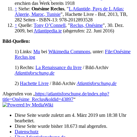
erschien das Werk bereits 1918
↑
Siehe:
Onésime Reclus
, "
L Atlantide, Pays de L Atlas:
Algerie, Maroc, Tunisie
", Hachette Livre - Bnf, 2013, TB,
282 Seiten - ISBN-13: 978-2012893528
↑
Quelle:
Tony O’Connell
, "
Reclus, Onésime
", 30. Dez.
2009, bei
Atlantipedia.ie
(abgerufen: 22. Juni 2016)
Bild-Quellen:
1) Links:
Mu
bei
Wikimedia Commons
, unter:
File:Onésime
Reclus.jpg
1) Rechts:
La Renaissance du livre
/ Bild-Archiv
Atlantisforschung.de
2)
Hachette Livre
/ Bild-Archiv
Atlantisforschung.de
Abgerufen von „
https://atlantisforschung.de/index.php?
title=Onésime_Reclus&oldid=43897
“
Diese Seite wurde zuletzt am 4. März 2019 um 18:38 Uhr
bearbeitet.
Diese Seite wurde bisher 18.673 mal abgerufen.
Datenschutz