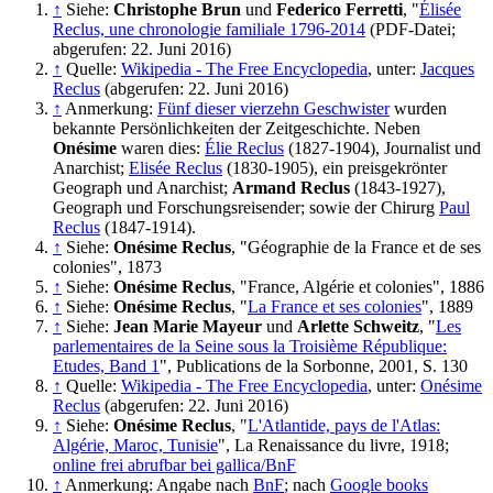
↑
Siehe:
Christophe Brun
und
Federico Ferretti
, "
Élisée
Reclus, une chronologie familiale 1796-2014
(PDF-Datei;
abgerufen: 22. Juni 2016)
↑
Quelle:
Wikipedia - The Free Encyclopedia
, unter:
Jacques
Reclus
(abgerufen: 22. Juni 2016)
↑
Anmerkung:
Fünf dieser vierzehn Geschwister
wurden
bekannte Persönlichkeiten der Zeitgeschichte. Neben
Onésime
waren dies:
Élie Reclus
(1827-1904), Journalist und
Anarchist;
Elisée Reclus
(1830-1905), ein preisgekrönter
Geograph und Anarchist;
Armand Reclus
(1843-1927),
Geograph und Forschungsreisender; sowie der Chirurg
Paul
Reclus
(1847-1914).
↑
Siehe:
Onésime Reclus
, "Géographie de la France et de ses
colonies", 1873
↑
Siehe:
Onésime Reclus
, "France, Algérie et colonies", 1886
↑
Siehe:
Onésime Reclus
, "
La France et ses colonies
", 1889
↑
Siehe:
Jean Marie Mayeur
und
Arlette Schweitz
, "
Les
parlementaires de la Seine sous la Troisième République:
Etudes, Band 1
", Publications de la Sorbonne, 2001, S. 130
↑
Quelle:
Wikipedia - The Free Encyclopedia
, unter:
Onésime
Reclus
(abgerufen: 22. Juni 2016)
↑
Siehe:
Onésime Reclus
, "
L'Atlantide, pays de l'Atlas:
Algérie, Maroc, Tunisie
", La Renaissance du livre, 1918;
online frei abrufbar bei gallica/BnF
↑
Anmerkung: Angabe nach
BnF
; nach
Google books