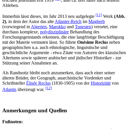
erschien jedenfalls erst 1919
, also ca. drei Jahre nach seinem
Ableben.
[11]
Immerhin lässt dieses, im Jahr 2013 neu aufgelegte
Werk
(Abb.
2)
, in dem der Autor das alte
Atlanter-Reich
im
Maghreb
(vorwiegend in
Algerien
,
Marokko
und
Tunesien
) verortet, eine
durchaus komplexe,
polydisziplinäre
Behandlung des
Forschungsgenstands erkennen, die eine langfristige Beschäftigung
mit der Materie vermuten lässt. So führte
Onésime Reclus
neben
geographischen u.a. auch ethnologische, linguistische und
geschichtliche Argumente - etwa Zitate von Autoren des klassischen
Altertums sowie späterer arabischer und jüdischer Historiker - zur
Stützung seiner Annahmen an.
Als Randnotiz bleibt noch anzumerken, dass auch einer seiner
älteren Brüder, der Geograph, anarchistische Vordenker und
Schriftsteller
Élisée Reclus
(1830-1905) von der
Historizität
von
[12]
Atlantis
überzeugt war.
Anmerkungen und Quellen
Fußnoten: