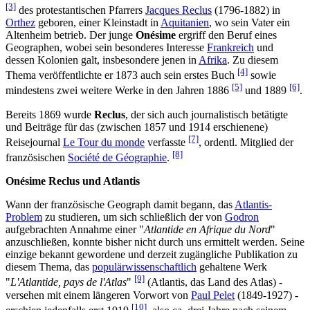
[3]
des protestantischen Pfarrers
Jacques Reclus
(1796-1882) in
Orthez
geboren, einer Kleinstadt in
Aquitanien
, wo sein Vater ein
Altenheim betrieb. Der junge
Onésime
ergriff den Beruf eines
Geographen, wobei sein besonderes Interesse
Frankreich
und
dessen Kolonien galt, insbesondere jenen in
Afrika
. Zu diesem
[4]
Thema veröffentlichte er 1873 auch sein erstes Buch
sowie
[5]
[6]
mindestens zwei weitere Werke in den Jahren 1886
und 1889
.
Bereits 1869 wurde
Reclus
, der sich auch journalistisch betätigte
und Beiträge für das (zwischen 1857 und 1914 erschienene)
[7]
Reisejournal
Le Tour du monde
verfasste
, ordentl. Mitglied der
[8]
französischen
Société de Géographie
.
Onésime Reclus und Atlantis
Wann der französische Geograph damit begann, das
Atlantis-
Problem
zu studieren, um sich schließlich der von
Godron
aufgebrachten Annahme einer "
Atlantide en Afrique du Nord
"
anzuschließen, konnte bisher nicht durch uns ermittelt werden. Seine
einzige bekannt gewordene und derzeit zugängliche Publikation zu
diesem Thema, das
populärwissenschaftlich
gehaltene Werk
[9]
"
L'Atlantide, pays de l'Atlas
"
(Atlantis, das Land des Atlas) -
versehen mit einem längeren Vorwort von
Paul Pelet
(1849-1927) -
[10]