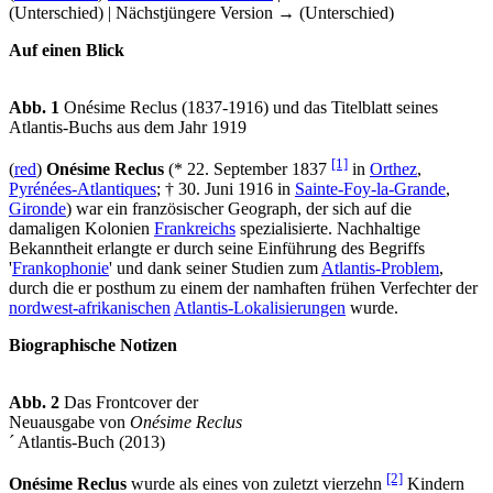
(Unterschied) | Nächstjüngere Version → (Unterschied)
Auf einen Blick
Abb. 1
Onésime Reclus (1837-1916) und das Titelblatt seines
Atlantis-Buchs aus dem Jahr 1919
[1]
(
red
)
Onésime Reclus
(* 22. September 1837
in
Orthez
,
Pyrénées-Atlantiques
; † 30. Juni 1916 in
Sainte-Foy-la-Grande
,
Gironde
) war ein französischer Geograph, der sich auf die
damaligen Kolonien
Frankreichs
spezialisierte. Nachhaltige
Bekanntheit erlangte er durch seine Einführung des Begriffs
'
Frankophonie
' und dank seiner Studien zum
Atlantis-Problem
,
durch die er posthum zu einem der namhaften frühen Verfechter der
nordwest-afrikanischen
Atlantis-Lokalisierungen
wurde.
Biographische Notizen
Abb. 2
Das Frontcover der
Neuausgabe von
Onésime Reclus
´ Atlantis-Buch (2013)
[2]
Onésime Reclus
wurde als eines von zuletzt vierzehn
Kindern