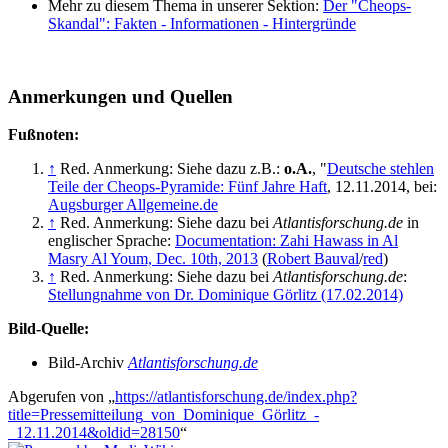
Mehr zu diesem Thema in unserer Sektion:
Der "Cheops-
Skandal": Fakten - Informationen - Hintergründe
Anmerkungen und Quellen
Fußnoten:
↑
Red. Anmerkung: Siehe dazu z.B.:
o.A.
, "
Deutsche stehlen
Teile der Cheops-Pyramide: Fünf Jahre Haft
, 12.11.2014, bei:
Augsburger Allgemeine.de
↑
Red. Anmerkung: Siehe dazu bei
Atlantisforschung.de
in
englischer Sprache:
Documentation: Zahi Hawass in Al
Masry Al Youm, Dec. 10th, 2013
(
Robert Bauval
/
red
)
↑
Red. Anmerkung: Siehe dazu bei
Atlantisforschung.de
:
Stellungnahme von Dr. Dominique Görlitz (17.02.2014)
Bild-Quelle:
Bild-Archiv
Atlantisforschung.de
Abgerufen von „
https://atlantisforschung.de/index.php?
title=Pressemitteilung_von_Dominique_Görlitz_-
_12.11.2014&oldid=28150
“