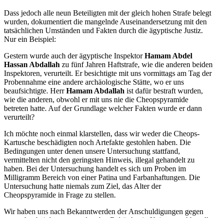
Dass jedoch alle neun Beteiligten mit der gleich hohen Strafe belegt
wurden, dokumentiert die mangelnde Auseinandersetzung mit den
tatsächlichen Umständen und Fakten durch die ägyptische Justiz.
Nur ein Beispiel:
Gestern wurde auch der ägyptische Inspektor
Hamam Abdel
Hassan Abdallah
zu fünf Jahren Haftstrafe, wie die anderen beiden
Inspektoren, verurteilt. Er besichtigte mit uns vormittags am Tag der
Probennahme eine andere archäologische Stätte, wo er uns
beaufsichtigte. Herr
Hamam Abdallah
ist dafür bestraft wurden,
wie die anderen, obwohl er mit uns nie die Cheopspyramide
betreten hatte. Auf der Grundlage welcher Fakten wurde er dann
verurteilt?
Ich möchte noch einmal klarstellen, dass wir weder die Cheops-
Kartusche beschädigten noch Artefakte gestohlen haben. Die
Bedingungen unter denen unsere Untersuchung stattfand,
vermittelten nicht den geringsten Hinweis, illegal gehandelt zu
haben. Bei der Untersuchung handelt es sich um Proben im
Milligramm Bereich von einer Patina und Farbanhaftungen. Die
Untersuchung hatte niemals zum Ziel, das Alter der
Cheopspyramide in Frage zu stellen.
Wir haben uns nach Bekanntwerden der Anschuldigungen gegen