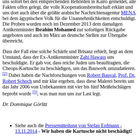
uns sofort bei den entsprechenden Behörden in Kairo gemeldet, alle
Fakten offen gelegt, die volle Kooperationsbereitschaft erklärt und
uns dort auch über die größte arabische Nachrichtenagentur
MENA
bei dem ägyptischen Volk für die Unannehmlichkeiten entschuldigt.
Die Proben wurden noch im Dezember 2013 dem damaligen
Antikenminister
Ibrahim Mohamed
zur sofortigen Rückgabe
angeboten und auch im März an deutsche Stellen zur Übergabe
überreicht.
Dass der Fall eine solche Schärfe und Brisanz erhielt, liegt an dem
Umstand, dass der Ex-Antikenminister
Zahi Hawass
uns
beschuldigte. Er gab vor, dass reiche Juden uns beauftragten, die
Cheops-Kartusche zu beschädigen, um das Bauwerk umzudatieren.
[2]
Dabei haben die Nachforschungen von
Robert Bauval
,
Prof. Dr.
Robert Schoch
und mir klar ergeben, dass diese Malerei bereits um
das Jahr 2006 von Unbekannten mit vier bis fünf Meißelschlägen
[3]
beprobt wurde
, was man nun uns zur Last legt.
Dr. Dominique Görlitz
Siehe auch die
Pressemitteilung von Stefan Erdmann -
13.11.2014
- Wir haben die Kartusche nicht beschädigt!