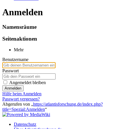
Anmelden
Namensräume
Seitenaktionen
Mehr
Benutzername
Passwort
Angemeldet bleiben
Anmelden
Hilfe beim Anmelden
Passwort vergessen?
Abgerufen von „
https://atlantisforschung.de/index.php?
title=Spezial:Anmelden
“
Datenschutz