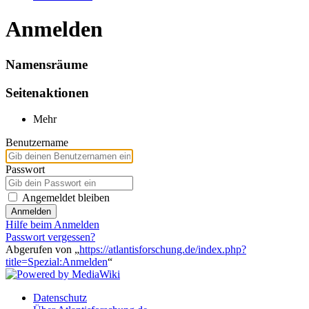
Anmelden
Namensräume
Seitenaktionen
Mehr
Benutzername
Passwort
Angemeldet bleiben
Anmelden
Hilfe beim Anmelden
Passwort vergessen?
Abgerufen von „
https://atlantisforschung.de/index.php?
title=Spezial:Anmelden
“
Datenschutz