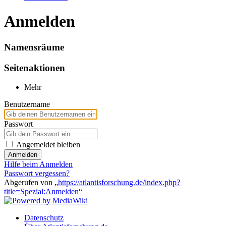
Anmelden
Namensräume
Seitenaktionen
Mehr
Benutzername
Passwort
Angemeldet bleiben
Anmelden
Hilfe beim Anmelden
Passwort vergessen?
Abgerufen von „
https://atlantisforschung.de/index.php?
title=Spezial:Anmelden
“
Datenschutz