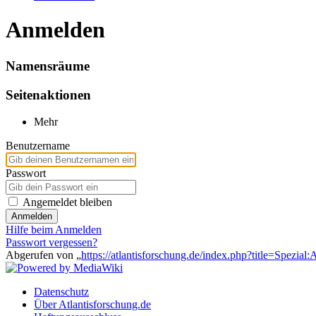
Anmelden
Namensräume
Seitenaktionen
Mehr
Benutzername
Passwort
Angemeldet bleiben
Anmelden
Hilfe beim Anmelden
Passwort vergessen?
Abgerufen von „
https://atlantisforschung.de/index.php?title=Spezial
Datenschutz
Über Atlantisforschung.de