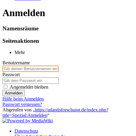
Anmelden
Namensräume
Seitenaktionen
Mehr
Benutzername
Passwort
Angemeldet bleiben
Anmelden
Hilfe beim Anmelden
Passwort vergessen?
Abgerufen von „
https://atlantisforschung.de/index.php?
title=Spezial:Anmelden
“
Datenschutz