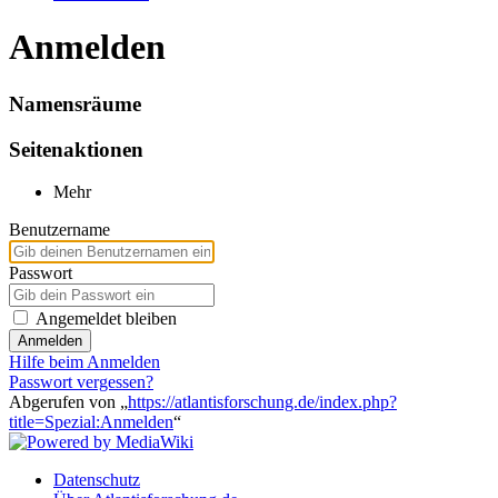
Anmelden
Namensräume
Seitenaktionen
Mehr
Benutzername
Passwort
Angemeldet bleiben
Anmelden
Hilfe beim Anmelden
Passwort vergessen?
Abgerufen von „
https://atlantisforschung.de/index.php?
title=Spezial:Anmelden
“
Datenschutz