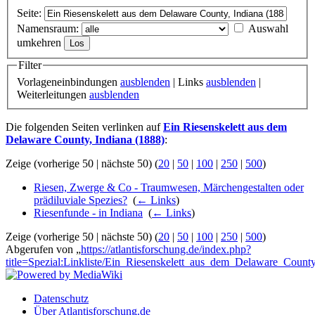
Seite:
Namensraum:
Auswahl
umkehren
Filter
Vorlageneinbindungen
ausblenden
| Links
ausblenden
|
Weiterleitungen
ausblenden
Die folgenden Seiten verlinken auf
Ein Riesenskelett aus dem
Delaware County, Indiana (1888)
:
Zeige (vorherige 50 | nächste 50) (
20
|
50
|
100
|
250
|
500
)
Riesen, Zwerge & Co - Traumwesen, Märchengestalten oder
prädiluviale Spezies?
‎
(
← Links
)
Riesenfunde - in Indiana
‎
(
← Links
)
Zeige (vorherige 50 | nächste 50) (
20
|
50
|
100
|
250
|
500
)
Abgerufen von „
https://atlantisforschung.de/index.php?
title=Spezial:Linkliste/Ein_Riesenskelett_aus_dem_Delaware_Count
Datenschutz
Über Atlantisforschung.de