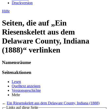
Druckversion
Hilfe
Seiten, die auf „Ein
Riesenskelett aus dem
Delaware County, Indiana
(1888)“ verlinken
Namensräume
Seitenaktionen
Lesen
Quelltext anzeigen
Versionsgeschichte
Mehr
←
Ein Riesenskelett aus dem Delaware County, Indiana (1888)
Links auf diese Seite