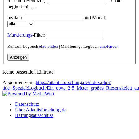
für einen Benutzer):
Titel
beginnt mit …
bis Jahr:
und Monat:
Markierungs
-Filter:
Kontroll-Logbuch
einblenden
| Markierungs-Logbuch
einblenden
Keine passenden Einträge.
Abgerufen von „
https://atlantisforschung.de/index.php?
title=Spezial:Logbuch/Ein_etwa_2,5_Meter_großes_Riesenskelett_a
Datenschutz
Über Atlantisforschung.de
Haftungsausschluss