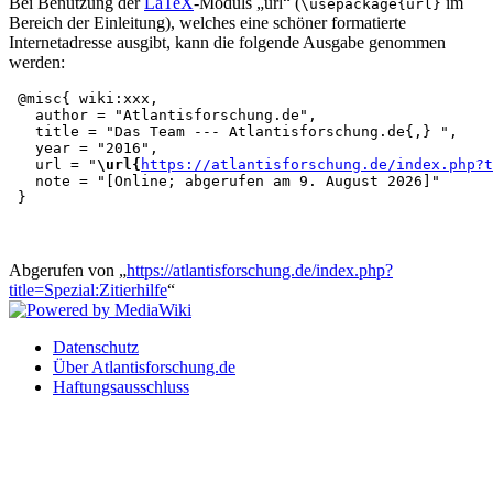
Bei Benutzung der
LaTeX
-Moduls „url“ (
im
\usepackage{url}
Bereich der Einleitung), welches eine schöner formatierte
Internetadresse ausgibt, kann die folgende Ausgabe genommen
werden:
 @misc{ wiki:xxx,

   author = "Atlantisforschung.de",

   title = "Das Team --- Atlantisforschung.de{,} ",

   year = "2016",

   url = "
\url{
https://atlantisforschung.de/index.php?t
   note = "[Online; abgerufen am 9. August 2026]"

Abgerufen von „
https://atlantisforschung.de/index.php?
title=Spezial:Zitierhilfe
“
Datenschutz
Über Atlantisforschung.de
Haftungsausschluss