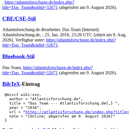
,
https://atlantisforschung.de/index.php?
title=Das_Team&oldid=32671
(abgerufen am 9. August 2026).
CBE/CSE-Stil
Atlantisforschung.de-Bearbeiter. Das Team [Internet].
Atlantisforschung.de, ; 25. Jan. 2016, 23:26 UTC [zitiert am 9. Aug.
2026]. Verfügbar unter:
https://atlantisforschung.de/index.php?
title=Das_Team&oldid=32671
.
Bluebook-Stil
Das Team,
https://atlantisforschung.de/index.php?
title=Das_Team&oldid=32671
(abgerufen am 9. August 2026).
BibTeX
-Eintrag
 @misc{ wiki:xxx,

   author = "Atlantisforschung.de",

   title = "Das Team --- Atlantisforschung.de{,} ",

   year = "2016",

   url = "
https://atlantisforschung.de/index.php?title=
   note = "[Online; abgerufen am 9. August 2026]"
