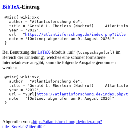
BibTeX
-Eintrag
 @misc{ wiki:xxx,

   author = "Atlantisforschung.de",

   title = "Gerald L. Eberlein (Nachruf) --- Atlantisfo
   year = "2012",

   url = "
https://atlantisforschung.de/index.php?title=
   note = "[Online; abgerufen am 9. August 2026]"

Bei Benutzung der
LaTeX
-Moduls „url“ (
im
\usepackage{url}
Bereich der Einleitung), welches eine schöner formatierte
Internetadresse ausgibt, kann die folgende Ausgabe genommen
werden:
 @misc{ wiki:xxx,

   author = "Atlantisforschung.de",

   title = "Gerald L. Eberlein (Nachruf) --- Atlantisfo
   year = "2012",

   url = "
\url{
https://atlantisforschung.de/index.php?t
   note = "[Online; abgerufen am 9. August 2026]"

Abgerufen von „
https://atlantisforschung.de/index.php?
title=Spezial:Zitierhilfe
“