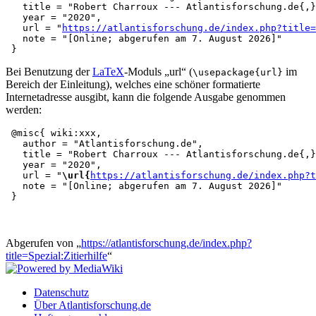
   title = "Robert Charroux --- Atlantisforschung.de{,}
   year = "2020",

   url = "
https://atlantisforschung.de/index.php?title=
   note = "[Online; abgerufen am 7. August 2026]"

Bei Benutzung der
LaTeX
-Moduls „url“ (
im
\usepackage{url}
Bereich der Einleitung), welches eine schöner formatierte
Internetadresse ausgibt, kann die folgende Ausgabe genommen
werden:
 @misc{ wiki:xxx,

   author = "Atlantisforschung.de",

   title = "Robert Charroux --- Atlantisforschung.de{,}
   year = "2020",

   url = "
\url{
https://atlantisforschung.de/index.php?t
   note = "[Online; abgerufen am 7. August 2026]"

Abgerufen von „
https://atlantisforschung.de/index.php?
title=Spezial:Zitierhilfe
“
Datenschutz
Über Atlantisforschung.de