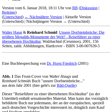
Version vom 6. Januar 2018, 18:11 Uhr von
BB
(
Diskussion
|
Beiträge
)
(
Unterschied
)
← Nächstältere Version
| Aktuelle Version
(Unterschied) | Nächstjüngere Version → (Unterschied)
Walter Haug
&
Reinhard Schmid
:
Unsere Dorfsteinbrüche: Die
größten Megalith-Monumente der Welt? - Reiseführer zu einer
übersehenen Hochkultur
, Walzbachtal (Cerunnos), 2001, 156
Seiten, zahlr. Abbildungen, Hardcover - ISBN 3-00-007639-5
Eine Buchbesprechung von
Dr. Horst Friedrich
(2001)
Abb. 1
Das Front-Cover von
Walter Haugs
und
Reinhard Schmids
Buch "unsere Dorfsteinbrüche..."
aus dem Jahr 2001 (hier geht's zur
Bild-Quelle
)
Dieser "Reiseführer zu einer übersehenen Hochkultur" (so der
Untertitel) enthält sensationelles Material. Man kann das vorzüglich
bebilderte Buch nur jedermann, der an der europäischen, speziell
auch deutschen Vorgeschichte interessiert ist, dringlich zum Kauf
und Studium empfehlen.