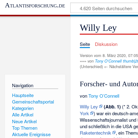
Atlantisforschung.de
Willy Ley
Seite
Diskussion
Version vom 8. März 2020, 07:0
=== von
Tony O’Connell
thumb|200
(Unterschied) ← Nächstältere Ver
Forscher- und Autor
Navigation
Hauptseite
von
Tony O’Connell
Gemeinschaftsportal
Willy Ley
(Abb. 1)
(* 2. Ok
Kategorien
York
) war ein deutsch-am
Alle Artikel
Wissenschaftsjournalist und
Neue Artikel
und schließlich in die USA ge
Top Themen
Raketentechnik
, ein Them
Aktuelle Ereignisse