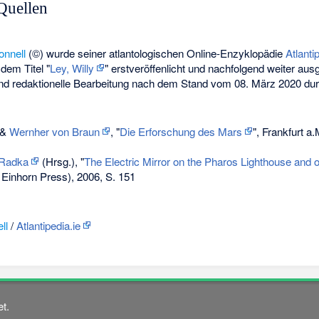
Quellen
onnell
(©) wurde seiner atlantologischen Online-Enzyklopädie
Atlanti
dem Titel "
Ley, Willy
" erstveröffenlicht und nachfolgend weiter au
nd redaktionelle Bearbeitung nach dem Stand vom 08. März 2020 du
&
Wernher von Braun
, "
Die Erforschung des Mars
", Frankfurt a.
 Radka
(Hrsg.), "
The Electric Mirror on the Pharos Lighthouse and ot
Einhorn Press), 2006, S. 151
ll
/
Atlantipedia.ie
t.