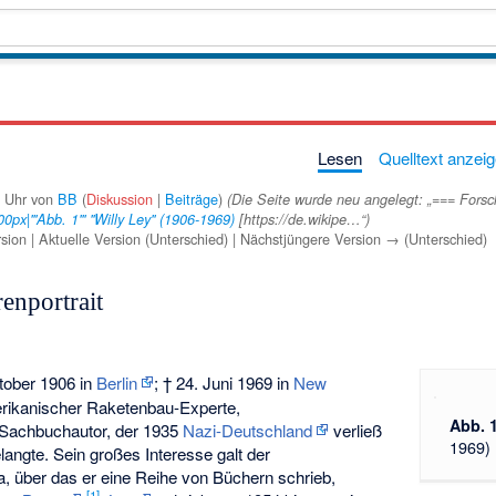
Lesen
Quelltext anzei
5 Uhr von
BB
(
Diskussion
|
Beiträge
)
(Die Seite wurde neu angelegt: „=== Forsc
px|'''Abb. 1''' ''Willy Ley'' (1906-1969)
[https://de.wikipe…“)
sion | Aktuelle Version (Unterschied) | Nächstjüngere Version → (Unterschied)
enportrait
tober 1906 in
Berlin
; † 24. Juni 1969 in
New
erikanischer Raketenbau-Experte,
Abb. 
 Sachbuchautor, der 1935
Nazi-Deutschland
verließ
1969)
langte. Sein großes Interesse galt der
a, über das er eine Reihe von Büchern schrieb,
[1]