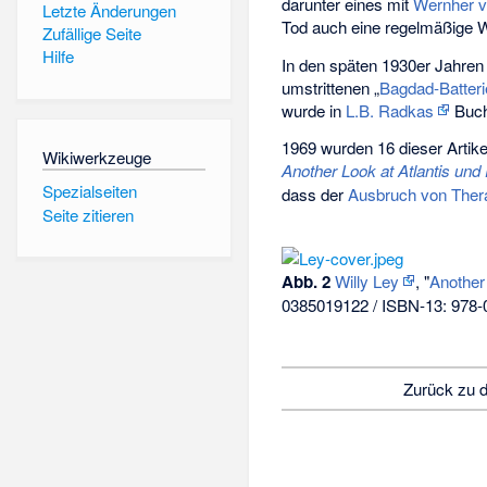
darunter eines mit
Wernher v
Letzte Änderungen
Tod auch eine regelmäßige 
Zufällige Seite
Hilfe
In den späten 1930er Jahren v
umstrittenen „
Bagdad-Batter
wurde in
L.B. Radkas
Buc
1969 wurden 16 dieser Artike
Wikiwerkzeuge
Another Look at Atlantis und
Spezialseiten
dass der
Ausbruch von Ther
Seite zitieren
Abb. 2
Willy Ley
, "
Another
0385019122 / ISBN-13: 978
Zurück zu 