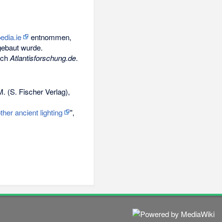
pedia.ie
entnommen,
sgebaut wurde.
rch
Atlantisforschung.de
.
M. (S. Fischer Verlag),
her ancient lighting
",