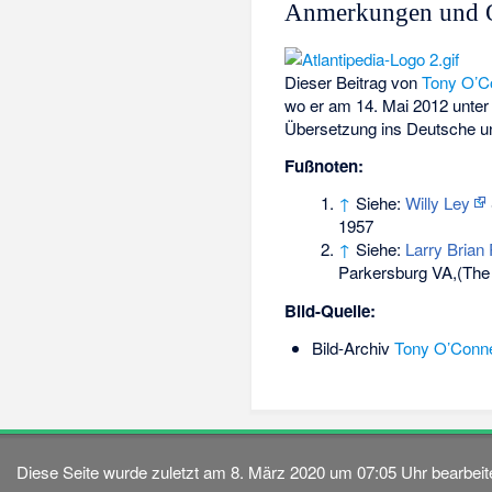
Anmerkungen und 
Dieser Beitrag von
Tony O’C
wo er am 14. Mai 2012 unter 
Übersetzung ins Deutsche u
Fußnoten:
↑
Siehe:
Willy Ley
1957
↑
Siehe:
Larry Brian
Parkersburg VA,(The 
Bild-Quelle:
Bild-Archiv
Tony O’Conne
Diese Seite wurde zuletzt am 8. März 2020 um 07:05 Uhr bearbeite