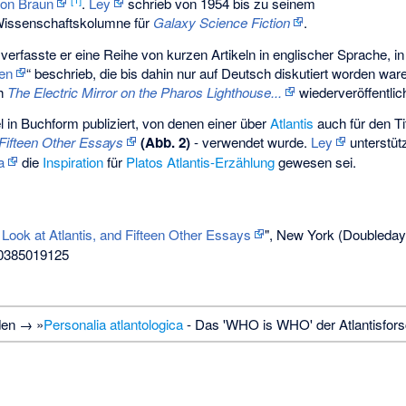
on Braun
.
Ley
schrieb von 1954 bis zu seinem
Wissenschaftskolumne für
Galaxy Science Fiction
.
erfasste er eine Reihe von kurzen Artikeln in englischer Sprache, in 
ien
“ beschrieb, die bis dahin nur auf Deutsch diskutiert worden ware
h
The Electric Mirror on the Pharos Lighthouse...
wiederveröffentlic
l in Buchform publiziert, von denen einer über
Atlantis
auch für den Ti
 Fifteen Other Essays
(Abb. 2)
- verwendet wurde.
Ley
unterstütz
a
die
Inspiration
für
Platos
Atlantis-Erzählung
gewesen sei.
 Look at Atlantis, and Fifteen Other Essays
", New York (Doubleday
-0385019125
den → »
Personalia atlantologica
- Das 'WHO is WHO' der Atlantisfor