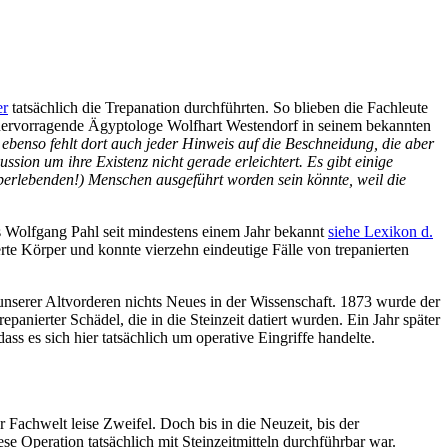
er
tatsächlich die Trepanation durchführten. So blieben die Fachleute
r hervorragende Ägyptologe Wolfhart Westendorf in seinem bekannten
 ebenso fehlt dort auch jeder Hinweis auf die Beschneidung, die aber
sion um ihre Existenz nicht gerade erleichtert. Es gibt einige
berlebenden!) Menschen ausgeführt worden sein könnte, weil die
s Wolfgang Pahl seit mindestens einem Jahr bekannt
siehe Lexikon d.
rte Körper und konnte vierzehn eindeutige Fälle von trepanierten
 unserer Altvorderen nichts Neues in der Wissenschaft. 1873 wurde der
epanierter Schädel, die in die Steinzeit datiert wurden. Ein Jahr später
ass es sich hier tatsächlich um operative Eingriffe handelte.
achwelt leise Zweifel. Doch bis in die Neuzeit, bis der
se Operation tatsächlich mit Steinzeitmitteln durchführbar war.