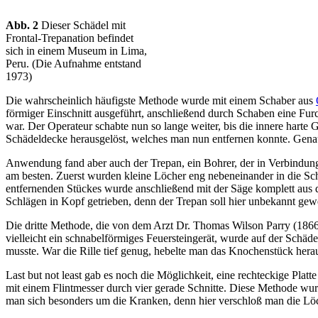
Abb. 2
Dieser Schädel mit
Frontal-Trepanation befindet
sich in einem Museum in Lima,
Peru. (Die Aufnahme entstand
1973)
Die wahrscheinlich häufigste Methode wurde mit einem Schaber aus
förmiger Einschnitt ausgeführt, anschließend durch Schaben eine Fur
war. Der Operateur schabte nun so lange weiter, bis die innere hart
Schädeldecke herausgelöst, welches man nun entfernen konnte. Gena
Anwendung fand aber auch der Trepan, ein Bohrer, der in Verbindung
am besten. Zuerst wurden kleine Löcher eng nebeneinander in die Schä
entfernenden Stückes wurde anschließend mit der Säge komplett aus
Schlägen in Kopf getrieben, denn der Trepan soll hier unbekannt gew
Die dritte Methode, die von dem Arzt Dr. Thomas Wilson Parry (1866-
vielleicht ein schnabelförmiges Feuersteingerät, wurde auf der Schäd
musste. War die Rille tief genug, hebelte man das Knochenstück hera
Last but not least gab es noch die Möglichkeit, eine rechteckige Pla
mit einem Flintmesser durch vier gerade Schnitte. Diese Methode wurd
man sich besonders um die Kranken, denn hier verschloß man die Löc