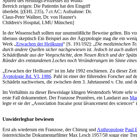
Spuren des Heilungs-Prozesses im Wund-
Bereich zeigen: Die Patientin hat den Eingriff
überlebt. [(EHL 235), 7.ct AC; Aufnahme: Dr.
Claus-Peter Wallner, Dr. von Hauner's
Children's Hospital, LMU München]
In der Wissenschaft sollten nur unumstößliche Beweise gelten. Bis vo
überaus skeptisch Ein Beispiel aus der Ägyptologie mag die ein wen
Werk „
Erwachen der Heilkunst
“ [S. 191/192]: „
Die medizinischen Tex
durch andere Quellen sicher nachgewiesen ist. Jedoch ist auch außerh
Schädelfunde aus der Vorgeschichte, dem Neuen Reich und der Spätze
Ränder des entstandenen Loches noch Veränderungen im Sinne eines
„Erwachen der Heilkunst“ ist im Jahr 1992 erschienen. Zu dieser Ze
Äyptologie Bd. VI, 1986
. Pahl ist einer der führenden Forscher auf
Schädeln nachweisen, die zwischen dem 3. Jahrtausend v. Chr. und d
Im Verhältnis zu dieser Beweislage klingen Westendorfs Worte sehr vo
erste Fall dokumentiert. Der Franzose Pruniéres, ein Landarzt aus
Mar
legte er sie der „Association fracaise pour lávancement des sciences“ 
Unwiderlegbar bewiesen
Erst als wiederum ein Franzose, der Chirurg und
Anthropologe
Paul 
österreichische Dokumentarfilmer Max Lesch 1957/58 sogar eine Trep