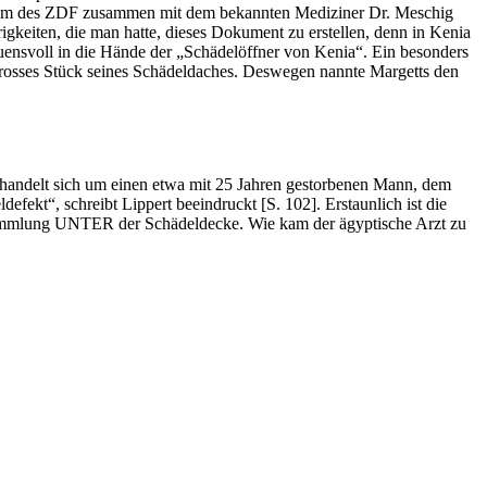
 Team des ZDF zusammen mit dem bekannten Mediziner Dr. Meschig
gkeiten, die man hatte, dieses Dokument zu erstellen, denn in Kenia
uensvoll in die Hände der „Schädelöffner von Kenia“. Ein besonders
) grosses Stück seines Schädeldaches. Deswegen nannte Margetts den
 handelt sich um einen etwa mit 25 Jahren gestorbenen Mann, dem
fekt“, schreibt Lippert beeindruckt [S. 102]. Erstaunlich ist die
nsammlung UNTER der Schädeldecke. Wie kam der ägyptische Arzt zu