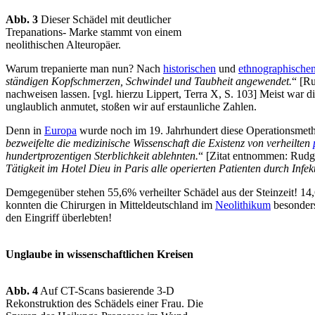
Abb. 3
Dieser Schädel mit deutlicher
Trepanations- Marke stammt von einem
neolithischen Alteuropäer.
Warum trepanierte man nun? Nach
historischen
und
ethnographische
ständigen Kopfschmerzen, Schwindel und Taubheit angewendet.
“ [Ru
nachweisen lassen. [vgl. hierzu Lippert, Terra X, S. 103] Meist war d
unglaublich anmutet, stoßen wir auf erstaunliche Zahlen.
Denn in
Europa
wurde noch im 19. Jahrhundert diese Operationsmetho
bezweifelte die medizinische Wissenschaft die Existenz von verheilten
hundertprozentigen Sterblichkeit ablehnten.
“ [Zitat entnommen: Rudgl
Tätigkeit im Hotel Dieu in Paris alle operierten Patienten durch Infe
Demgegenüber stehen 55,6% verheilter Schädel aus der Steinzeit! 14
konnten die Chirurgen in Mitteldeutschland im
Neolithikum
besonders
den Eingriff überlebten!
Unglaube in wissenschaftlichen Kreisen
Abb. 4
Auf CT-Scans basierende 3-D
Rekonstruktion des Schädels einer Frau. Die