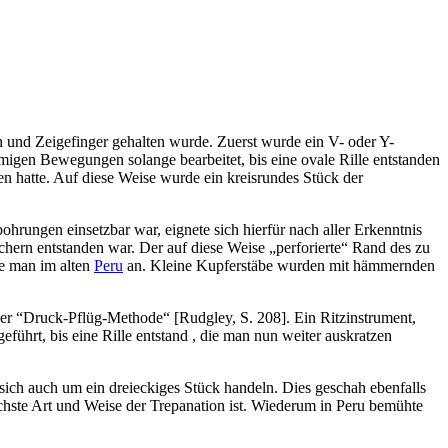
 und Zeigefinger gehalten wurde. Zuerst wurde ein V- oder Y-
migen Bewegungen solange bearbeitet, bis eine ovale Rille entstanden
n hatte. Auf diese Weise wurde ein kreisrundes Stück der
rungen einsetzbar war, eignete sich hierfür nach aller Erkenntnis
chern entstanden war. Der auf diese Weise „perforierte“ Rand des zu
te man im alten
Peru
an. Kleine Kupferstäbe wurden mit hämmernden
 er “Druck-Pflüg-Methode“ [Rudgley, S. 208]. Ein Ritzinstrument,
führt, bis eine Rille entstand , die man nun weiter auskratzen
 sich auch um ein dreieckiges Stück handeln. Dies geschah ebenfalls
ichste Art und Weise der Trepanation ist. Wiederum in Peru bemühte