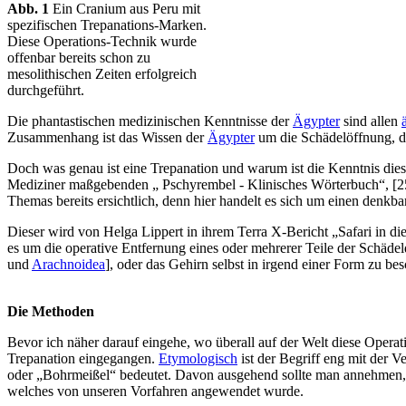
Abb. 1
Ein Cranium aus Peru mit
spezifischen Trepanations-Marken.
Diese Operations-Technik wurde
offenbar bereits schon zu
mesolithischen Zeiten erfolgreich
durchgeführt.
Die phantastischen medizinischen Kenntnisse der
Ägypter
sind allen
Zusammenhang ist das Wissen der
Ägypter
um die Schädelöffnung, 
Doch was genau ist eine Trepanation und warum ist die Kenntnis die
Mediziner maßgebenden „ Pschyrembel - Klinisches Wörterbuch“, [257. A
Themas bereits ersichtlich, denn hier handelt es sich um einen denkbar
Dieser wird von Helga Lippert in ihrem Terra X-Bericht „Safari in die 
es um die operative Entfernung eines oder mehrerer Teile der Schäde
und
Arachnoidea
], oder das Gehirn selbst in irgend einer Form zu be
Die Methoden
Bevor ich näher darauf eingehe, wo überall auf der Welt diese Operat
Trepanation eingegangen.
Etymologisch
ist der Begriff eng mit der 
oder „Bohrmeißel“ bedeutet. Davon ausgehend sollte man annehmen, d
welches von unseren Vorfahren angewendet wurde.