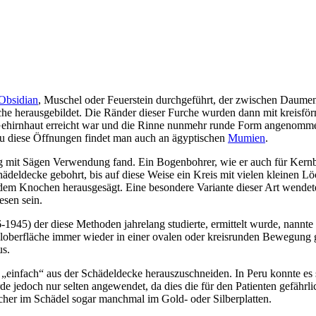
Obsidian
, Muschel oder Feuerstein durchgeführt, der zwischen Daumen
che herausgebildet. Die Ränder dieser Furche wurden dann mit kreisför
e Gehirnhaut erreicht war und die Rinne nunmehr runde Form angenomme
u diese Öffnungen findet man auch an ägyptischen
Mumien
.
 mit Sägen Verwendung fand. Ein Bogenbohrer, wie er auch für Kernboh
deldecke gebohrt, bis auf diese Weise ein Kreis mit vielen kleinen Lö
 dem Knochen herausgesägt. Eine besondere Variante dieser Art wende
esen sein.
1945) der diese Methoden jahrelang studierte, ermittelt wurde, nannte
eloberfläche immer wieder in einer ovalen oder kreisrunden Bewegung ge
us.
tte „einfach“ aus der Schädeldecke herauszuschneiden. In Peru konnte es
e jedoch nur selten angewendet, da dies die für den Patienten gefährl
her im Schädel sogar manchmal im Gold- oder Silberplatten.