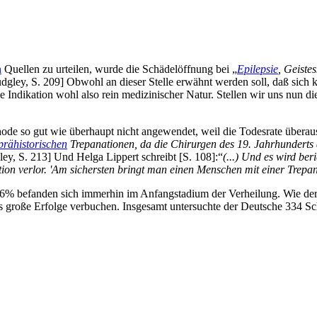
n
Quellen zu urteilen, wurde die Schädelöffnung bei „
Epilepsie
, Geiste
dgley, S. 209] Obwohl an dieser Stelle erwähnt werden soll, daß sich k
ie Indikation wohl also rein medizinischer Natur. Stellen wir uns nun 
de so gut wie überhaupt nicht angewendet, weil die Todesrate überau
prähistorischen
Trepanationen, da die Chirurgen des 19. Jahrhunderts 
ey, S. 213] Und Helga Lippert schreibt [S. 108]:“
(...) Und es wird ber
ktion verlor. 'Am sichersten bringt man einen Menschen mit einer Trepa
,6% befanden sich immerhin im Anfangstadium der Verheilung. Wie der d
 große Erfolge verbuchen. Insgesamt untersuchte der Deutsche 334 Sc