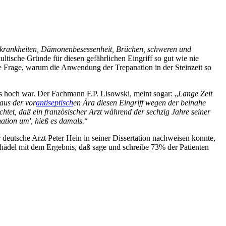
skrankheiten, Dämonenbesessenheit, Brüchen, schweren und
ultische Gründe für diesen gefährlichen Eingriff so gut wie nie
die Frage, warum die Anwendung der Trepanation in der Steinzeit so
s hoch war. Der Fachmann F.P. Lisowski, meint sogar: „
Lange Zeit
aus der vor
antiseptisch
en Ära diesen Eingriff wegen der beinahe
ichtet, daß ein französischer Arzt während der sechzig Jahre seiner
nation um', hieß es damals.
“
eutsche Arzt Peter Hein in seiner Dissertation nachweisen konnte,
hädel mit dem Ergebnis, daß sage und schreibe 73% der Patienten