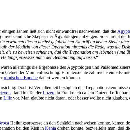
r einigen Jahren ließ sich nicht einwandfrei nachweisen, daß die
Ägypt
ig unverständliche Skepsis der Ägyptologen aufzeigen. So schreibt de
te erwähnen diesen höchst gefährlichen Eingriff an keiner Stelle; aber
alb der Medizin von dieser Operation nirgends die Rede, was die Diskus
it, die zu beweisen scheinen, daß die Trepanation am lebenden (und ü
 Heilungsprozesses nach der Behandlung aufweisen.
“
it waren allerdings die Ergebnisse des Ägyptologen und Paläomediziner
 dem Gebiet der Mumienforschung. Er untersuchte zahlreiche einbalsamie
er
römischen Epoche
datiert werden können.
rsichtig. Doch ist Verhaltenheit bezüglich der Trepanationskenntnisse
jevols
, fand im Tal der
Lozére
in Frankreich ca. ein Dutzend offenbar tr
in
Lille
vor. Man glaubte nicht daran, oder besser wollte nicht glauben, d
Broca
Heilungsprozesse an den Schädeln nachweisen konnte, kamen der F
anation bei den Kisii in
Kenia
drehen konnte, bezweifelte man, daß die