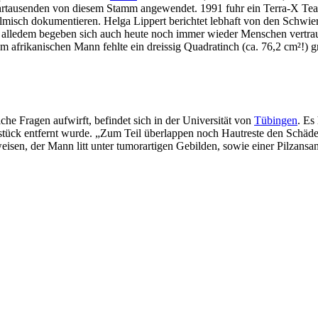
 Jahrtausenden von diesem Stamm angewendet. 1991 fuhr ein Terra-X
lmisch dokumentieren. Helga Lippert berichtet lebhaft von den Schwieri
tz alledem begeben sich auch heute noch immer wieder Menschen vertra
Dem afrikanischen Mann fehlte ein dreissig Quadratinch (ca. 76,2 cm²!
che Fragen aufwirft, befindet sich in der Universität von
Tübingen
. Es
tück entfernt wurde. „Zum Teil überlappen noch Hautreste den Schädelde
eisen, der Mann litt unter tumorartigen Gebilden, sowie einer Pilza