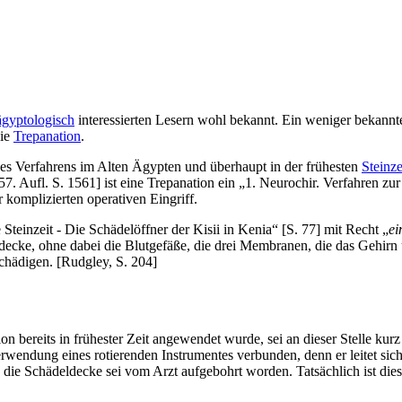
ägyptologisch
interessierten Lesern wohl bekannt. Ein weniger bekannte
die
Trepanation
.
ses Verfahrens im Alten Ägypten und überhaupt in der frühesten
Steinze
ufl. S. 1561] ist eine Trepanation ein „1. Neurochir. Verfahren zur Er
 komplizierten operativen Eingriff.
Steinzeit - Die Schädelöffner der Kisii in Kenia“ [S. 77] mit Recht „
ei
ldecke, ohne dabei die Blutgefäße, die drei Membranen, die das Gehirn
schädigen. [Rudgley, S. 204]
ion bereits in frühester Zeit angewendet wurde, sei an dieser Stelle ku
Verwendung eines rotierenden Instrumentes verbunden, denn er leitet si
ie Schädeldecke sei vom Arzt aufgebohrt worden. Tatsächlich ist dies