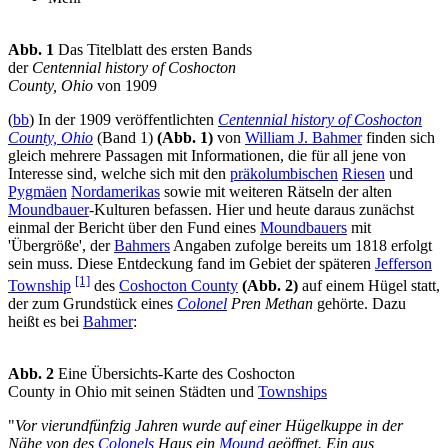
Abb. 1
Das Titelblatt des ersten Bands
der
Centennial history of Coshocton
County, Ohio
von 1909
(
bb
) In der 1909 veröffentlichten
Centennial history of Coshocton
County, Ohio
(Band 1)
(Abb. 1)
von
William J. Bahmer
finden sich
gleich mehrere Passagen mit Informationen, die für all jene von
Interesse sind, welche sich mit den
präkolumbischen
Riesen
und
Pygmäen
Nordamerikas
sowie mit weiteren Rätseln der alten
Moundbauer
-Kulturen befassen. Hier und heute daraus zunächst
einmal der Bericht über den Fund eines
Moundbauers
mit
'Übergröße', der
Bahmers
Angaben zufolge bereits um 1818 erfolgt
sein muss. Diese Entdeckung fand im Gebiet der späteren
Jefferson
[1]
Township
des
Coshocton County
(Abb. 2)
auf einem Hügel statt,
der zum Grundstück eines
Colonel
Pren Methan
gehörte. Dazu
heißt es bei
Bahmer
:
Abb. 2
Eine Übersichts-Karte des Coshocton
County in Ohio mit seinen Städten und
Townships
"
Vor vierundfünfzig Jahren wurde auf einer Hügelkuppe in der
Nähe von des
Colonels
Haus ein
Mound
geöffnet. Ein aus