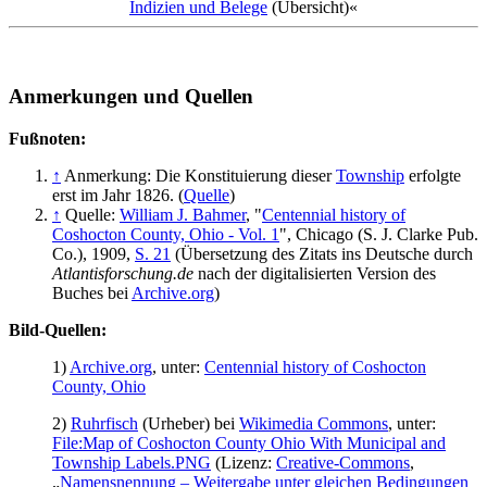
Indizien und Belege
(Übersicht)«
Anmerkungen und Quellen
Fußnoten:
↑
Anmerkung: Die Konstituierung dieser
Township
erfolgte
erst im Jahr 1826. (
Quelle
)
↑
Quelle:
William J. Bahmer
, "
Centennial history of
Coshocton County, Ohio - Vol. 1
", Chicago (S. J. Clarke Pub.
Co.), 1909,
S. 21
(Übersetzung des Zitats ins Deutsche durch
Atlantisforschung.de
nach der digitalisierten Version des
Buches bei
Archive.org
)
Bild-Quellen:
1)
Archive.org
, unter:
Centennial history of Coshocton
County, Ohio
2)
Ruhrfisch
(Urheber) bei
Wikimedia Commons
, unter:
File:Map of Coshocton County Ohio With Municipal and
Township Labels.PNG
(Lizenz:
Creative-Commons
,
„
Namensnennung – Weitergabe unter gleichen Bedingungen