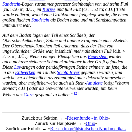
Sandstein
-Lagen zusammengesetzter Steinhaufen von achtzehn Fuß
[ca. 5,50 m; d.Ü.]
im
Karree
und fünf Fuß
[ca. 1.52 m; d.Ü.]
Tiefe
wurde entfernt, wobei eine Grabkammer freigelegt wurde, die einen
großen flachen
Sandstein
als Boden hatte und mit Sandsteinplatten
ummauert war
.
Auf dem Boden lagen der Teil eines Schädels, der
Oberschenkelknochen, Zähne und andere Fragmente eines Skeletts.
Der Oberschenkelknochen ließ erkennen, dass der Tote von
ungewöhnicher Größe war,
[nämlich]
mehr als sieben Fuß
[d.h. >
2,13 m; d.Ü.]
. Neben einigen Pfeilspitzen aus
Feuerstein
wurden
auch mehrere steinerne Schmuckanhänger in der Gruft gefunden.
Diese
Lot
-artigen oder pendelförmigen Steine erinnern an jene, die
in den
Erdwerken
im Tal des
Scioto River
gefunden wurden, und
welche verschiedentlich als zeremoniell oder dekorativ angesehen
wurden, aber möglicherweise auch als Stein-
Amulette
[orig: "
charm
stones
"; d.Ü.]
oder als Gewichte verwendet wurden, um beim
[2]
Weben das
Garn
gespannt zu halten
."
Zurück zur Sektion → »
Riesenfunde - in Ohio
«
Zurück zur Hauptseite → »
Ohio
«
Zurück zur Rubrik → »
Riesen im prähistorischen Nordamerika -