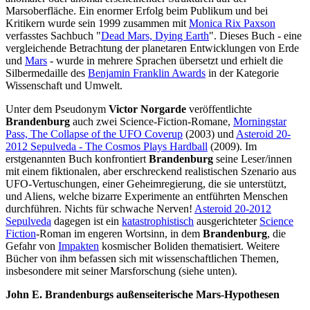
Marsoberfläche. Ein enormer Erfolg beim Publikum und bei
Kritikern wurde sein 1999 zusammen mit
Monica Rix Paxson
verfasstes Sachbuch "
Dead Mars, Dying Earth
". Dieses Buch - eine
vergleichende Betrachtung der planetaren Entwicklungen von Erde
und
Mars
- wurde in mehrere Sprachen übersetzt und erhielt die
Silbermedaille des
Benjamin Franklin Awards
in der Kategorie
Wissenschaft und Umwelt.
Unter dem Pseudonym
Victor Norgarde
veröffentlichte
Brandenburg
auch zwei Science-Fiction-Romane,
Morningstar
Pass, The Collapse of the UFO Coverup
(2003) und
Asteroid 20-
2012 Sepulveda - The Cosmos Plays Hardball
(2009). Im
erstgenannten Buch konfrontiert
Brandenburg
seine Leser/innen
mit einem fiktionalen, aber erschreckend realistischen Szenario aus
UFO-Vertuschungen, einer Geheimregierung, die sie unterstützt,
und Aliens, welche bizarre Experimente an entführten Menschen
durchführen. Nichts für schwache Nerven!
Asteroid 20-2012
Sepulveda
dagegen ist ein
katastrophistisch
ausgerichteter
Science
Fiction
-Roman im engeren Wortsinn, in dem
Brandenburg
, die
Gefahr von
Impakten
kosmischer Boliden thematisiert. Weitere
Bücher von ihm befassen sich mit wissenschaftlichen Themen,
insbesondere mit seiner Marsforschung (siehe unten).
John E. Brandenburgs außenseiterische Mars-Hypothesen