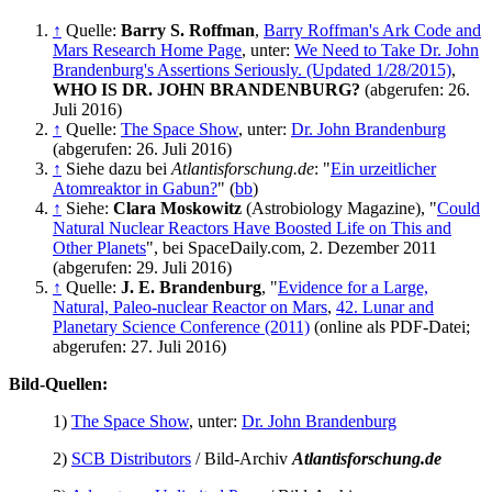
↑
Quelle:
Barry S. Roffman
,
Barry Roffman's Ark Code and
Mars Research Home Page
, unter:
We Need to Take Dr. John
Brandenburg's Assertions Seriously. (Updated 1/28/2015)
,
WHO IS DR. JOHN BRANDENBURG?
(abgerufen: 26.
Juli 2016)
↑
Quelle:
The Space Show
, unter:
Dr. John Brandenburg
(abgerufen: 26. Juli 2016)
↑
Siehe dazu bei
Atlantisforschung.de
: "
Ein urzeitlicher
Atomreaktor in Gabun?
" (
bb
)
↑
Siehe:
Clara Moskowitz
(Astrobiology Magazine), "
Could
Natural Nuclear Reactors Have Boosted Life on This and
Other Planets
", bei SpaceDaily.com, 2. Dezember 2011
(abgerufen: 29. Juli 2016)
↑
Quelle:
J. E. Brandenburg
, "
Evidence for a Large,
Natural, Paleo-nuclear Reactor on Mars
,
42. Lunar and
Planetary Science Conference (2011)
(online als PDF-Datei;
abgerufen: 27. Juli 2016)
Bild-Quellen:
1)
The Space Show
, unter:
Dr. John Brandenburg
2)
SCB Distributors
/ Bild-Archiv
Atlantisforschung.de