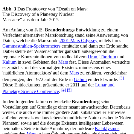
Abb. 3
Das Frontcover von "Death on Mars:
The Discovery of a Planetary Nuclear
Massacre" aus dem Jahr 2015
Am Anfang von
J. E. Brandenburgs
Entwicklung zu einem
Verfechter alternativer Marsforschung stand seine Auswertung von
Daten, welche die Marssonde
2001 Mars Odyssey
mittels ihres
Gammastrahlen-Spektrometers
ermittelte und dann zur Erde sandte.
Dabei stellte der Wissenschaftler gänzlich außergewöhnlihe
regionale Konzentrationen von radioaktivem
Uran
,
Thorium
und
Kalium
in zwei Gebieten des
Mars
fest. Diese Anomalien versuchte
er zunächst mit der vormaligen Existenz mindestens eines
'natürlichen Atomreaktors' auf dem
Mars
zu erklären, vergleichbar
[3]
demjenigen, der 1972 auf der Erde in
Gabun
entdeckt wurde.
Diese Entdeckungen präsentierte er 2011 auf der
Lunar and
[4]
[5]
Planetary Science Conference
.
In den folgenden Jahren entwickelte
Brandenburg
seine
Vorstellungen auf Grundlage einer rasant anwachsenden Datenbasis
weiter, die auch eine immer größere Zahl substanzieller Hinweise
auf eine vormals weitaus lebensfreundlichere Natur des heute 'Roten
Planeten' sowie auf die dortige Existenz intelligenter Lebewesen
beinhalten. Seine initiale Annahme, der nukleare
Kataklysmus
,
welcher den
Mars
in jene Ödwelt verwandelte, als die er sich jetzt