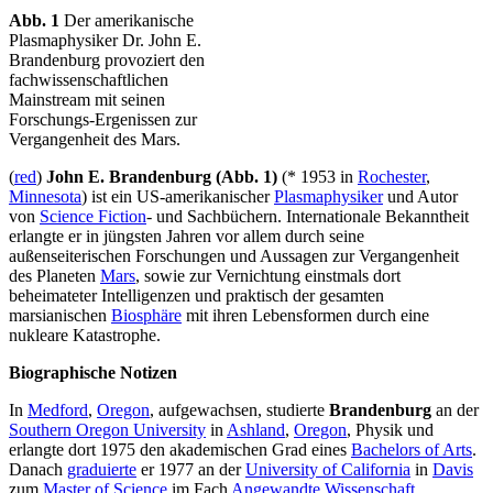
Abb. 1
Der amerikanische
Plasmaphysiker Dr. John E.
Brandenburg provoziert den
fachwissenschaftlichen
Mainstream mit seinen
Forschungs-Ergenissen zur
Vergangenheit des Mars.
(
red
)
John E. Brandenburg (Abb. 1)
(* 1953 in
Rochester
,
Minnesota
) ist ein US-amerikanischer
Plasmaphysiker
und Autor
von
Science Fiction
- und Sachbüchern. Internationale Bekanntheit
erlangte er in jüngsten Jahren vor allem durch seine
außenseiterischen Forschungen und Aussagen zur Vergangenheit
des Planeten
Mars
, sowie zur Vernichtung einstmals dort
beheimateter Intelligenzen und praktisch der gesamten
marsianischen
Biosphäre
mit ihren Lebensformen durch eine
nukleare Katastrophe.
Biographische Notizen
In
Medford
,
Oregon
, aufgewachsen, studierte
Brandenburg
an der
Southern Oregon University
in
Ashland
,
Oregon
, Physik und
erlangte dort 1975 den akademischen Grad eines
Bachelors of Arts
.
Danach
graduierte
er 1977 an der
University of California
in
Davis
zum
Master of Science
im Fach
Angewandte Wissenschaft
.