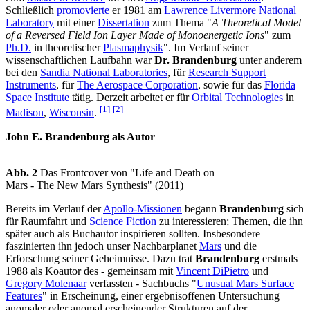
Schließlich
promovierte
er 1981 am
Lawrence Livermore National
Laboratory
mit einer
Dissertation
zum Thema "
A Theoretical Model
of a Reversed Field Ion Layer Made of Monoenergetic Ions
" zum
Ph.D.
in theoretischer
Plasmaphysik
". Im Verlauf seiner
wissenschaftlichen Laufbahn war
Dr. Brandenburg
unter anderem
bei den
Sandia National Laboratories
, für
Research Support
Instruments
, für
The Aerospace Corporation
, sowie für das
Florida
Space Institute
tätig. Derzeit arbeitet er für
Orbital Technologies
in
[1]
[2]
Madison
,
Wisconsin
.
John E. Brandenburg als Autor
Abb. 2
Das Frontcover von "Life and Death on
Mars - The New Mars Synthesis" (2011)
Bereits im Verlauf der
Apollo-Missionen
begann
Brandenburg
sich
für Raumfahrt und
Science Fiction
zu interessieren; Themen, die ihn
später auch als Buchautor inspirieren sollten. Insbesondere
faszinierten ihn jedoch unser Nachbarplanet
Mars
und die
Erforschung seiner Geheimnisse. Dazu trat
Brandenburg
erstmals
1988 als Koautor des - gemeinsam mit
Vincent DiPietro
und
Gregory Molenaar
verfassten - Sachbuchs "
Unusual Mars Surface
Features
" in Erscheinung, einer ergebnisoffenen Untersuchung
anomaler oder anomal erscheinender Strukturen auf der