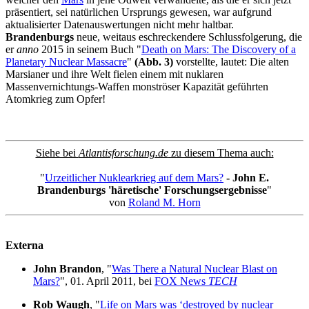
präsentiert, sei natürlichen Ursprungs gewesen, war aufgrund
aktualisierter Datenauswertungen nicht mehr haltbar.
Brandenburgs
neue, weitaus eschreckendere Schlussfolgerung, die
er
anno
2015 in seinem Buch "
Death on Mars: The Discovery of a
Planetary Nuclear Massacre
"
(Abb. 3)
vorstellte, lautet: Die alten
Marsianer und ihre Welt fielen einem mit nuklaren
Massenvernichtungs-Waffen monströser Kapazität geführten
Atomkrieg zum Opfer!
Siehe bei
Atlantisforschung.de
zu diesem Thema auch:
"
Urzeitlicher Nuklearkrieg auf dem Mars?
- John E.
Brandenburgs 'häretische' Forschungsergebnisse
"
von
Roland M. Horn
Externa
John Brandon
, "
Was There a Natural Nuclear Blast on
Mars?
", 01. April 2011, bei
FOX News
TECH
Rob Waugh
, "
Life on Mars was ‘destroyed by nuclear