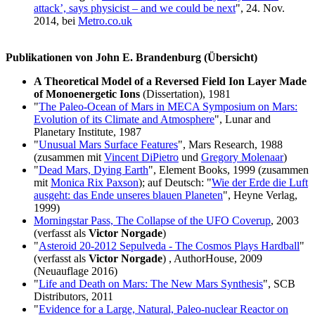
attack’, says physicist – and we could be next
", 24. Nov.
2014, bei
Metro.co.uk
Publikationen von John E. Brandenburg (Übersicht)
A Theoretical Model of a Reversed Field Ion Layer Made
of Monoenergetic Ions
(Dissertation), 1981
"
The Paleo-Ocean of Mars in MECA Symposium on Mars:
Evolution of its Climate and Atmosphere
", Lunar and
Planetary Institute, 1987
"
Unusual Mars Surface Features
", Mars Research, 1988
(zusammen mit
Vincent DiPietro
und
Gregory Molenaar
)
"
Dead Mars, Dying Earth
", Element Books, 1999 (zusammen
mit
Monica Rix Paxson
); auf Deutsch: "
Wie der Erde die Luft
ausgeht: das Ende unseres blauen Planeten
", Heyne Verlag,
1999)
Morningstar Pass, The Collapse of the UFO Coverup
, 2003
(verfasst als
Victor Norgade
)
"
Asteroid 20-2012 Sepulveda - The Cosmos Plays Hardball
"
(verfasst als
Victor Norgade
) , AuthorHouse, 2009
(Neuauflage 2016)
"
Life and Death on Mars: The New Mars Synthesis
", SCB
Distributors, 2011
"
Evidence for a Large, Natural, Paleo-nuclear Reactor on