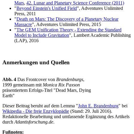
Mars
,
42. Lunar and Planetary Science Conference (2011)
"
Beyond Einstein's Unified Field
", Adventures Unlimited
Press, 2011
"
Death on Mars: The Discovery of a Planetary Nuclear
Massacre
", Adventures Unlimited Press, 2015
"
The GEM Unification Theory - Extending the Standard
Model to Include Gravitation
", Lambert Academic Publishing
(LAP), 2016
Anmerkungen und Quellen
Abb. 4
Das Frontcover von
Brandenburgs
,
1999 gemeinsam mit
Monica Rix Paxson
präsentiertem Erfolgs-Titel "Dead Mars, Dying
Earth"
Dieser Beitrag beruht auf dem Lemma "
John E. Brandenburg
" bei
Wikipedia - Die freie Enzyklopädie
(Stand: 29. Juli 2016).
Redaktionelle Bearbeitung und umfassende Ergänzung des Artikels
durch
Atlantisforschung.de
.
Fußnoten: